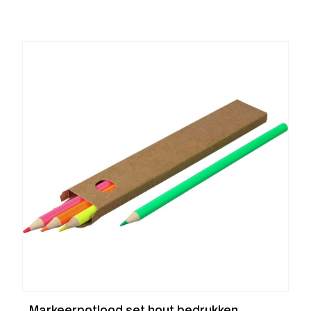
Markeerpotlood set hout bedrukken