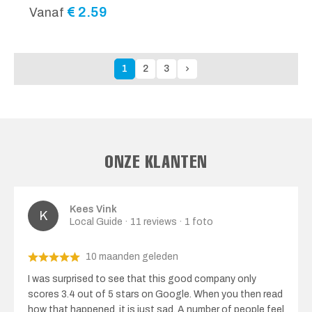
€
2.59
Vanaf
1
2
3
ONZE KLANTEN
Kees Vink
Local Guide · 11 reviews · 1 foto
10 maanden geleden
I was surprised to see that this good company only
scores 3.4 out of 5 stars on Google. When you then read
how that happened, it is just sad. A number of people feel