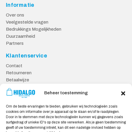
Informatie
Over ons
Veelgestelde vragen
Bedrukkings Mogelijkheden
Duurzaamheid
Partners
Klantenservice
Contact
Retourneren
Betaalwijze
Kennisbank
Beheer toestemming
Veilig Shoppen
Om de beste ervaringen te bieden, gebruiken wij technologieën zoals
Algemene Voorwaarden
cookies om informatie over je apparaat op te slaan en/of te raadplegen.
Privacy Verklaring
Door in te stemmen met deze technologieën kunnen wij gegevens zoals
surfgedrag of unieke ID's op deze site verwerken. Als je geen toestemming
Cookie Verklaring
geeft of uw toestemming intrekt, kan dit een nadelige invloed hebben op
Aansprakelijkheid