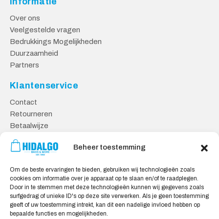
Informatie
Over ons
Veelgestelde vragen
Bedrukkings Mogelijkheden
Duurzaamheid
Partners
Klantenservice
Contact
Retourneren
Betaalwijze
Kennisbank
Beheer toestemming
Veilig Shoppen
Om de beste ervaringen te bieden, gebruiken wij technologieën zoals
Algemene Voorwaarden
cookies om informatie over je apparaat op te slaan en/of te raadplegen.
Privacy Verklaring
Door in te stemmen met deze technologieën kunnen wij gegevens zoals
surfgedrag of unieke ID's op deze site verwerken. Als je geen toestemming
Cookie Verklaring
geeft of uw toestemming intrekt, kan dit een nadelige invloed hebben op
Aansprakelijkheid
bepaalde functies en mogelijkheden.