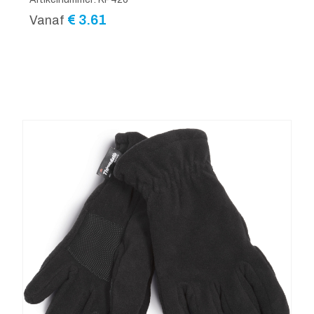
€
3.61
Vanaf