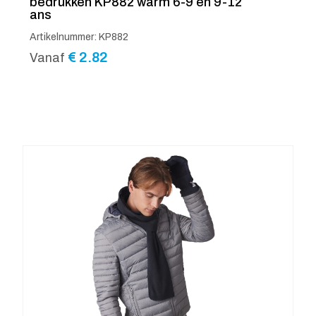
bedrukken KP882 warm 6-9 en 9-12
ans
Artikelnummer: KP882
€
2.82
Vanaf