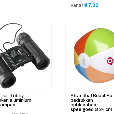
€
7.00
Vanaf
ijker Tobey
Strandbal BeachBal
kken aluminium
bedrukken
compact
opblaasbaar
speelgoed Ø 24 cm