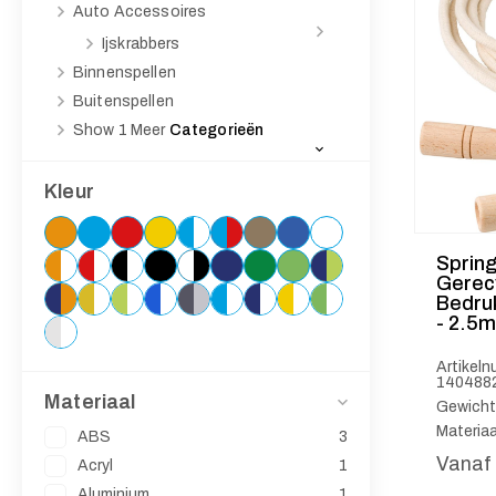
Auto Accessoires
Ijskrabbers
Binnenspellen
Buitenspellen
Show 1
Meer
Categorieën
Kleur
Sprin
Gerec
Bedru
- 2.5m
Artikel
140488
Materiaal
Gewicht
Materiaa
ABS
3
Vanaf
Acryl
1
Aluminium
1