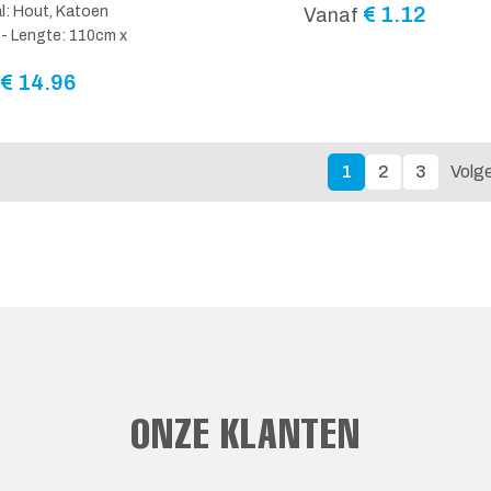
€
1.12
l: Hout, Katoen
Vanaf
 - Lengte: 110cm x
€
14.96
1
2
3
Volg
ONZE KLANTEN