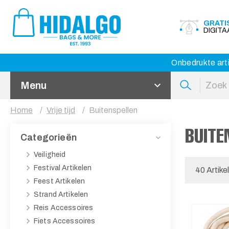
GRATI
DIGIT
Onbedrukte arti
Menu
Home
Vrije tijd
Buitenspellen
BUITE
Categorieën
Veiligheid
Festival Artikelen
40 Artike
Feest Artikelen
Strand Artikelen
Reis Accessoires
Fiets Accessoires