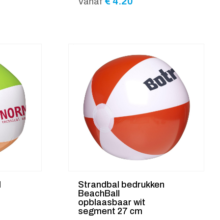
€
4.20
Vanaf
l
Strandbal bedrukken
BeachBall
opblaasbaar wit
segment 27 cm