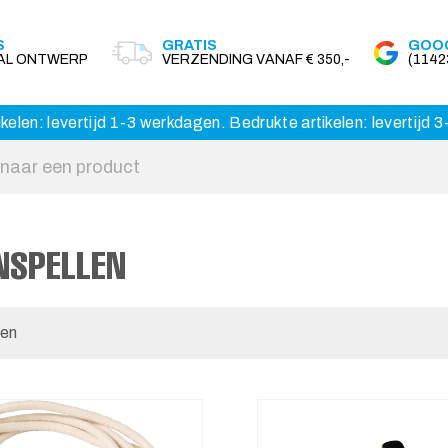
S
GRATIS
GOOG
AAL ONTWERP
VERZENDING VANAF € 350,-
(114
kelen: levertijd 1-3 werkdagen. Bedrukte artikelen: levertijd
NSPELLEN
len