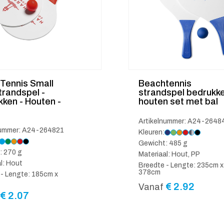
Tennis Small
Beachtennis
trandspel -
strandspel bedrukk
ken - Houten -
houten set met bal
Artikelnummer: A24-2648
nummer: A24-264821
Kleuren:
Gewicht: 485 g
: 270 g
Materiaal: Hout, PP
l: Hout
Breedte - Lengte: 235cm x
378cm
 - Lengte: 185cm x
€
2.92
Vanaf
€
2.07