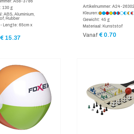
nummer: A58-3786
Artikelnummer: A24-2630
: 130 g
Kleuren:
l: ABS, Aluminium,
of, Rubber
Gewicht: 45 g
- Lengte: 65cm x
Materiaal: Kunststof
€
0.70
Vanaf
€
15.37