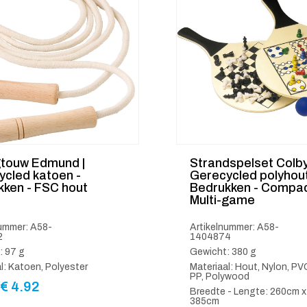
gtouw Edmund |
Strandspelset Colby
ycled katoen -
Gerecycled polyhout
kken - FSC hout
Bedrukken - Compa
Multi-game
nummer: A58-
Artikelnummer: A58-
2
1404874
: 97 g
Gewicht: 380 g
l: Katoen, Polyester
Materiaal: Hout, Nylon, PV
PP, Polywood
€
4.92
Breedte - Lengte: 260cm x
385cm