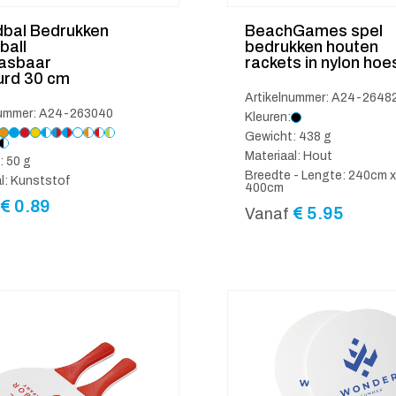
dbal Bedrukken
BeachGames spel
ball
bedrukken houten
asbaar
rackets in nylon hoe
urd 30 cm
Artikelnummer: A24-2648
nummer: A24-263040
Kleuren:
Gewicht: 438 g
Materiaal: Hout
: 50 g
Breedte - Lengte: 240cm x
l: Kunststof
400cm
€
0.89
€
5.95
Vanaf