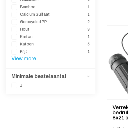
Bamboe
1
Calcium Sulfaat
1
Gerecycled PP
2
Hout
9
Karton
1
Katoen
5
Krijt
1
View more
Minimale bestelaantal
1
Verrek
bedru
8x21 