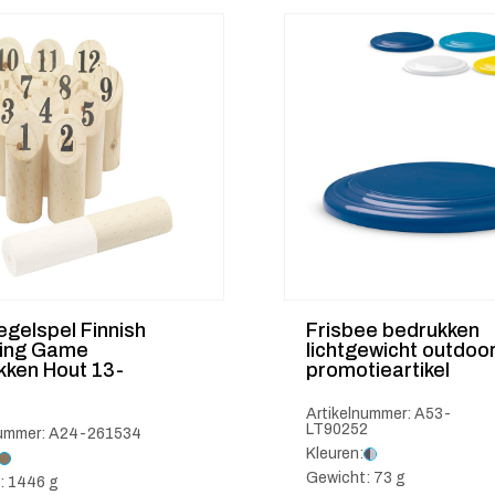
egelspel Finnish
Frisbee bedrukken
ing Game
lichtgewicht outdoo
kken Hout 13-
promotieartikel
Artikelnummer: A53-
LT90252
nummer: A24-261534
Kleuren:
Gewicht: 73 g
: 1446 g