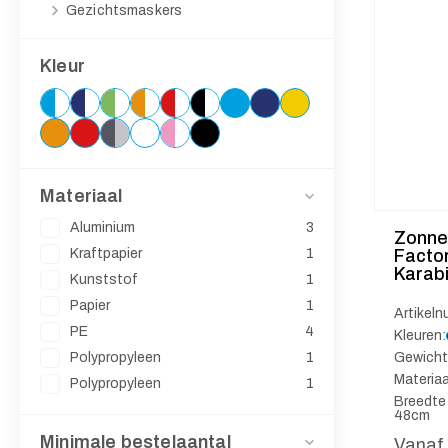
Gezichtsmaskers
Kleur
Materiaal
Aluminium
3
Zonne
Kraftpapier
1
Facto
Karab
Kunststof
1
Papier
1
Artikel
PE
4
Kleuren:
Polypropyleen
1
Gewicht
Materiaa
Polypropyleen
1
Breedte 
48cm
Minimale bestelaantal
Vanaf