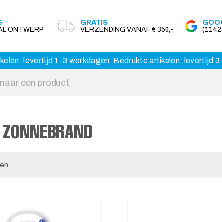
S
GRATIS
GOOG
AAL ONTWERP
VERZENDING VANAF € 350,-
(114
kelen: levertijd 1-3 werkdagen. Bedrukte artikelen: levertijd
 ZONNEBRAND
len