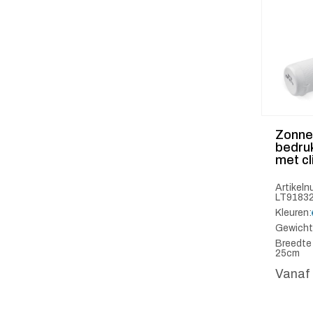
Zonne
bedru
met cl
Artikel
LT9183
Kleuren:
Gewicht
Breedte 
25cm
Vanaf