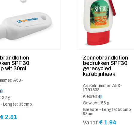
brandlotion
Zonnebrandlotion
kken SPF 30
bedrukken SPF30
ip wit 30ml
gerecycled
karabijnhaak
nummer: A53-
2
Artikelnummer: A53-
LT91838
Kleuren:
: 32 g
Gewicht: 55 g
- Lengte: 35cm x
Breedte - Lengte: 50cm x
93cm
€
2.81
€
1.94
Vanaf