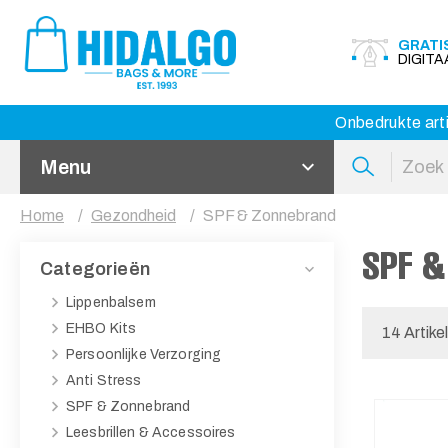
GRATI
DIGIT
Onbedrukte arti
Menu
Home
Gezondheid
SPF & Zonnebrand
SPF &
Categorieën
Lippenbalsem
EHBO Kits
14 Artike
Persoonlijke Verzorging
Anti Stress
SPF & Zonnebrand
Leesbrillen & Accessoires