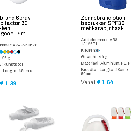
brand Spray
Zonnebrandlotion
p factor 30
bedrukken SPF30
kken
met karabijnhaak
goog 15ml
Artikelnummer: A58-
1312671
nummer: A24-260678
Kleuren:
Gewicht: 44 g
: 26 g
Materiaal: Aluminium, PE, 
l: Kunststof
Breedte - Lengte: 23cm x
 - Lengte: 45cm x
50cm
€
1.64
Vanaf
€
1.39