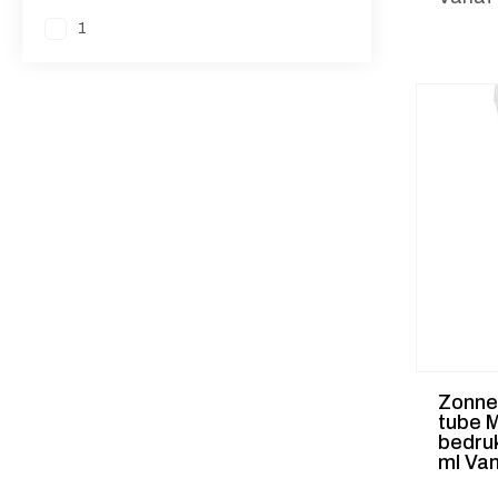
1
Zonne
tube M
bedru
ml Van