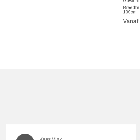
Gewicht
Breedte
109cm
Vanaf
Kees Vink