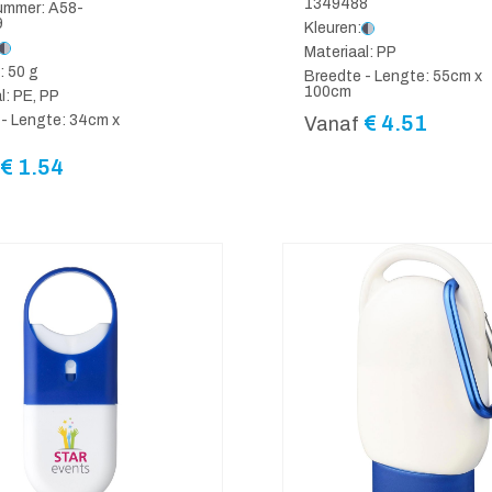
1349488
nummer: A58-
9
Kleuren:
Materiaal: PP
: 50 g
Breedte - Lengte: 55cm x
100cm
l: PE, PP
€
4.51
 - Lengte: 34cm x
Vanaf
€
1.54