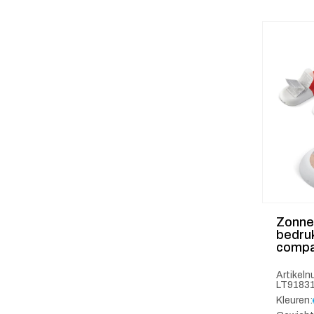
Zonne
bedru
compa
Artikel
LT9183
Kleuren: