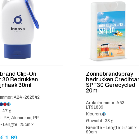
brand Clip-On
Zonnebrandspray
r 30 Bedrukken
bedrukken Creditca
ijnhaak 30ml
SPF30 Gerecycled
20ml
nummer: A24-262542
Artikelnummer: A53-
LT91839
: 47 g
Kleuren:
l: PE, Aluminium, PP
Gewicht: 38 g
- Lengte: 25cm x
Breedte - Lengte: 57cm x
90cm
€
1.69