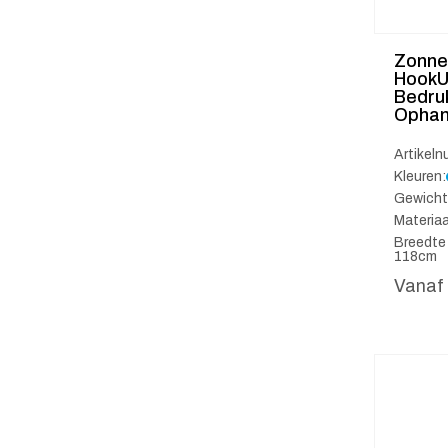
Zonne
HookU
Bedru
Ophan
Artikel
Kleuren:
Gewicht
Materiaa
Breedte
118cm
Vanaf