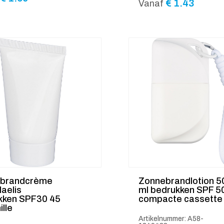
€
1.43
Vanaf
brandcrème
Zonnebrandlotion 5
aelis
ml bedrukken SPF 5
kken SPF30 45
compacte cassette
ille
Artikelnummer: A58-