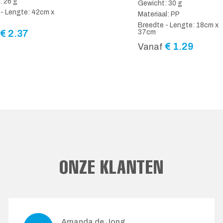
: 26 g
Gewicht: 30 g
 - Lengte: 42cm x
Materiaal: PP
Breedte - Lengte: 18cm x
€
2.37
37cm
€
1.29
Vanaf
ONZE KLANTEN
Amanda de Jong