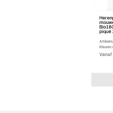
Heren
mouwe
Bio18
piqué
Artikel
Kleuren:
Vanaf