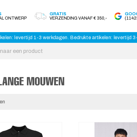
S
GRATIS
GOOG
AAL ONTWERP
VERZENDING VANAF € 350,-
(114
kelen: levertijd 1-3 werkdagen. Bedrukte artikelen: levertijd
 LANGE MOUWEN
len