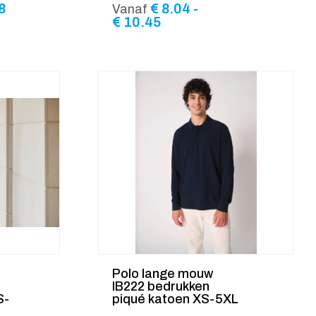
Prijsklasse:
8
€
8.04
-
Vanaf
€ 6.68
Prijsklasse:
€
10.45
tot
€ 8.04
€ 8.68
tot
€ 10.45
Polo lange mouw
IB222 bedrukken
S-
piqué katoen XS-5XL