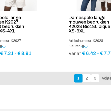
polo lange
Damespolo lange
n K2027
mouwen bedrukken
0 bedrukken
K2028 Bio180 piqué
 XS-4XL
XS-3XL
nummer: K2027
Artikelnummer: K2028
Kleuren:
Prijsklasse:
€
7.31
-
€
8.91
€
6.42
-
€
7.7
Vanaf
€ 7.31
tot
€ 8.91
1
2
3
Volg