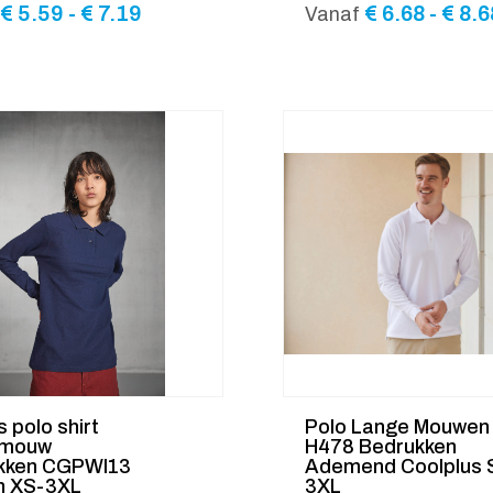
Prijsklasse:
€
5.59
-
€
7.19
€
6.68
-
€
8.6
Vanaf
€ 5.59
tot
€ 7.19
polo shirt
Polo Lange Mouwen
 mouw
H478 Bedrukken
kken CGPWI13
Ademend Coolplus 
n XS-3XL
3XL