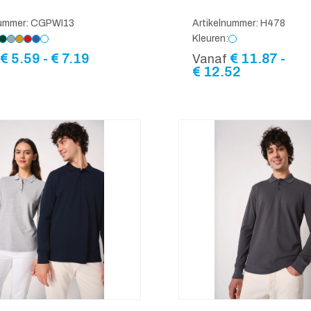
nummer: CGPWI13
Artikelnummer: H478
Kleuren:
Prijsklasse:
€
5.59
-
€
7.19
€
11.87
-
Vanaf
€ 5.59
Prijsklass
€
12.52
tot
€ 11.87
€ 7.19
tot
€ 12.52