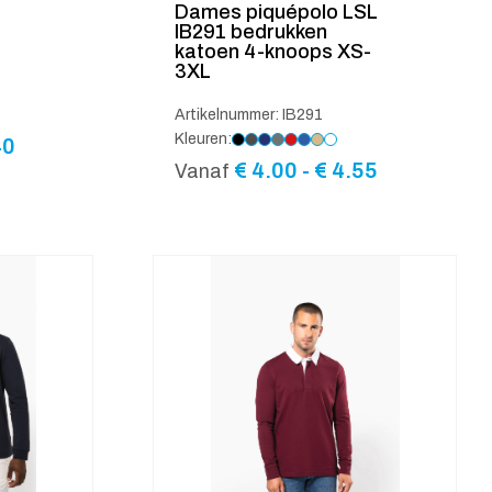
Dames piquépolo LSL
IB291 bedrukken
katoen 4-knoops XS-
3XL
Artikelnummer: IB291
Kleuren:
Prijsklasse:
40
€ 4.55
Prijsklasse
€
4.00
-
€
4.55
Vanaf
tot
€ 4.00
€ 5.40
tot
€ 4.55