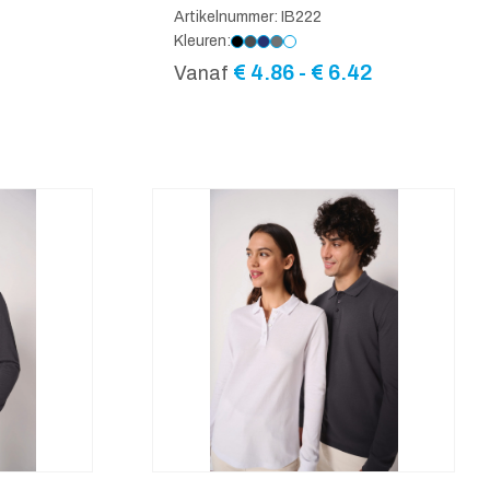
Artikelnummer: IB222
Kleuren:
Prijsklasse
€
4.86
-
€
6.42
Vanaf
€ 4.86
tot
e:
€ 6.42