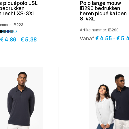
 piquépolo LSL
Polo lange mouw
 bedrukken
IB290 bedrukken
n recht XS-3XL
heren piqué katoen
S-4XL
ummer: IB223
Artikelnummer: IB290
€
4.55
-
€
5.
Vanaf
Prijsklasse:
€
4.86
-
€
5.38
€ 4.86
tot
€ 5.38