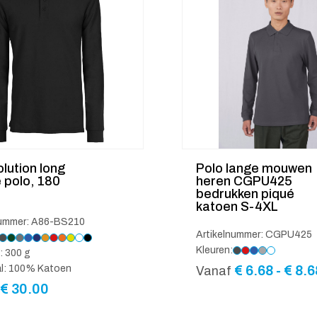
lution long
Polo lange mouwen
 polo, 180
heren CGPU425
bedrukken piqué
katoen S-4XL
nummer: A86-BS210
Artikelnummer: CGPU425
Kleuren:
: 300 g
€
6.68
-
€
8.6
al: 100% Katoen
Vanaf
€
30.00