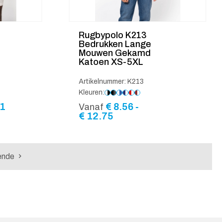
Rugbypolo K213
Bedrukken Lange
Mouwen Gekamd
Katoen XS-5XL
Artikelnummer: K213
Kleuren:
Prijsklasse:
1
€
8.56
-
Vanaf
€ 6.42
Prijsklasse:
€
12.75
tot
€ 8.56
€ 7.71
tot
€ 12.75
ende