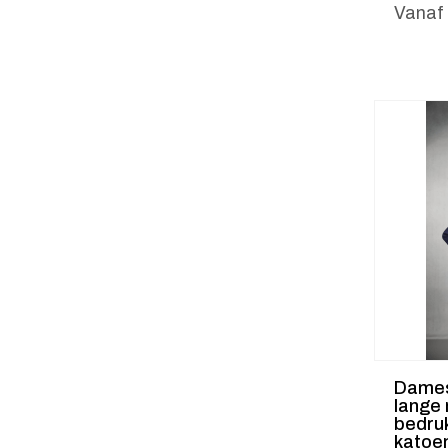
Vanaf
Dames 
lange
bedru
katoe