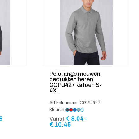
Polo lange mouwen
bedrukken heren
CGPU427 katoen S-
4XL
Artikelnummer: CGPU427
Kleuren:
Prijsklasse:
8
€
8.04
-
Vanaf
€ 6.68
Prijsklasse:
€
10.45
tot
€ 8.04
€ 8.68
tot