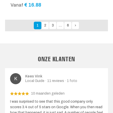
€
16.88
Vanaf
1
2
3
…
6
ONZE KLANTEN
Kees Vink
Local Guide · 11 reviews · 1 foto
10 maanden geleden
I was surprised to see that this good company only
scores 3.4 out of 5 stars on Google. When you then read
how that happened, it is just sad. A number of people feel