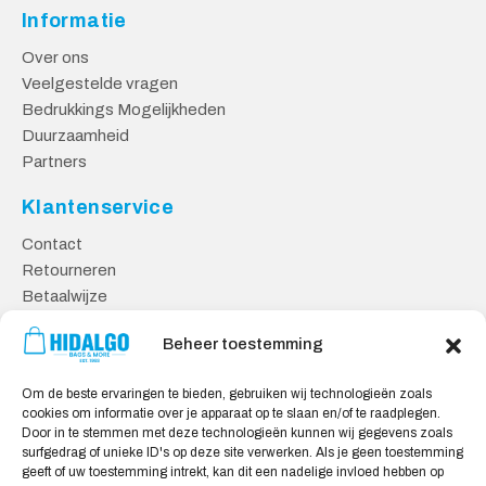
Informatie
Over ons
Veelgestelde vragen
Bedrukkings Mogelijkheden
Duurzaamheid
Partners
Klantenservice
Contact
Retourneren
Betaalwijze
Kennisbank
Beheer toestemming
Veilig Shoppen
Om de beste ervaringen te bieden, gebruiken wij technologieën zoals
Algemene Voorwaarden
cookies om informatie over je apparaat op te slaan en/of te raadplegen.
Privacy Verklaring
Door in te stemmen met deze technologieën kunnen wij gegevens zoals
surfgedrag of unieke ID's op deze site verwerken. Als je geen toestemming
Cookie Verklaring
geeft of uw toestemming intrekt, kan dit een nadelige invloed hebben op
Aansprakelijkheid