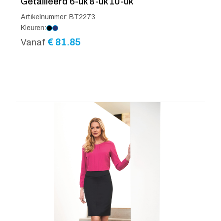
Getailleerd 6-uk 8-uk 10-uk
Artikelnummer: BT2273
Kleuren:
€
81.85
Vanaf