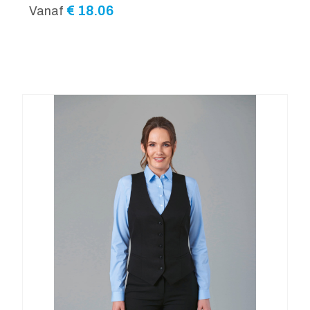
€
18.06
Vanaf