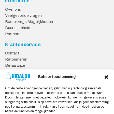
Informatie
Over ons
Veelgestelde vragen
Bedrukkings Mogelijkheden
Duurzaamheid
Partners
Klantenservice
Contact
Retourneren
Betaalwijze
Kennisbank
Beheer toestemming
Veilig Shoppen
Om de beste ervaringen te bieden, gebruiken wij technologieën zoals
Algemene Voorwaarden
cookies om informatie over je apparaat op te slaan en/of te raadplegen.
Privacy Verklaring
Door in te stemmen met deze technologieën kunnen wij gegevens zoals
surfgedrag of unieke ID's op deze site verwerken. Als je geen toestemming
Cookie Verklaring
geeft of uw toestemming intrekt, kan dit een nadelige invloed hebben op
Aansprakelijkheid
bepaalde functies en mogelijkheden.