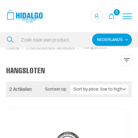
0
NEDERLANDS
Home
Promotionele-artikelen
Hangsloten
HANGSLOTEN
2 Artikelen
Sorteer op: