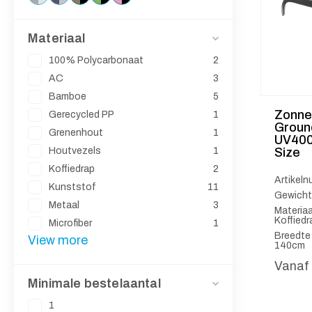
Materiaal
100% Polycarbonaat
2
AC
3
Bamboe
5
Zonneb
Gerecycled PP
1
Groun
Grenenhout
1
UV400 
Size
Houtvezels
1
Koffiedrap
2
Artikel
Kunststof
11
Gewicht
Metaal
3
Materiaa
Koffiedr
Microfiber
1
Breedte
View more
140cm
Vanaf
Minimale bestelaantal
1