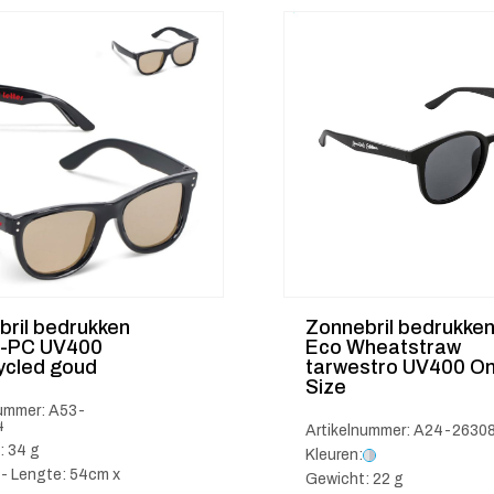
bril bedrukken
Zonnebril bedrukke
R-PC UV400
Eco Wheatstraw
ycled goud
tarwestro UV400 O
Size
nummer: A53-
4
Artikelnummer: A24-2630
: 34 g
Kleuren:
 - Lengte: 54cm x
Gewicht: 22 g