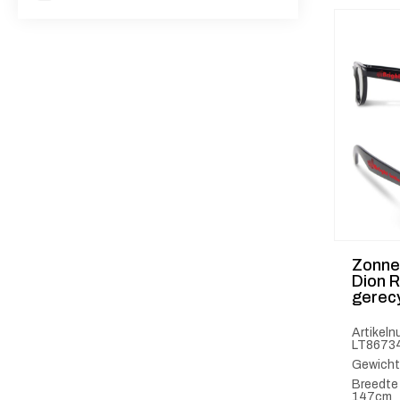
Zonne
Dion 
gerec
Artikel
LT8673
Gewicht
Breedte
147cm