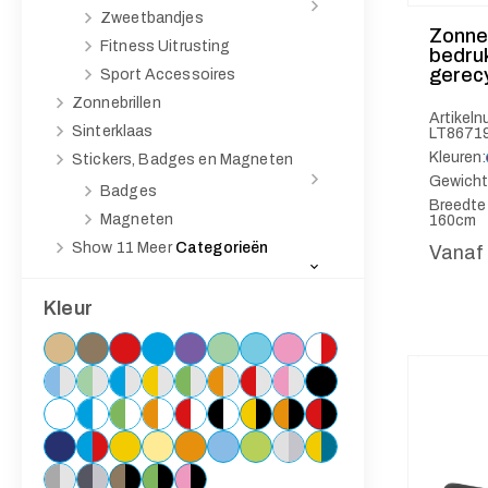
Zweetbandjes
Zonneb
Fitness Uitrusting
bedru
gerecy
Sport Accessoires
Zonnebrillen
Artikel
Sinterklaas
LT8671
Kleuren:
Stickers, Badges en Magneten
Gewicht
Badges
Breedte
Magneten
160cm
Show 11
Meer
Categorieën
Vanaf
Kleur