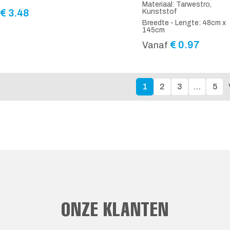
Materiaal: Tarwestro,
€
3.48
Kunststof
Breedte - Lengte: 48cm x
145cm
€
0.97
Vanaf
1
2
3
…
5
ONZE KLANTEN