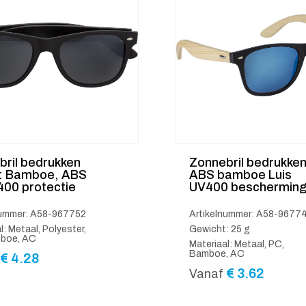
bril bedrukken
Zonnebril bedrukke
: Bamboe, ABS
ABS bamboe Luis
400 protectie
UV400 beschermin
nummer: A58-967752
Artikelnummer: A58-9677
l: Metaal, Polyester,
Gewicht: 25 g
boe, AC
Materiaal: Metaal, PC,
Bamboe, AC
€
4.28
€
3.62
Vanaf