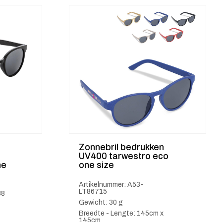
n
Zonnebril bedrukken
UV400 tarwestro eco
ne
one size
Artikelnummer: A53-
LT86715
88
Gewicht: 30 g
Breedte - Lengte: 145cm x
145cm