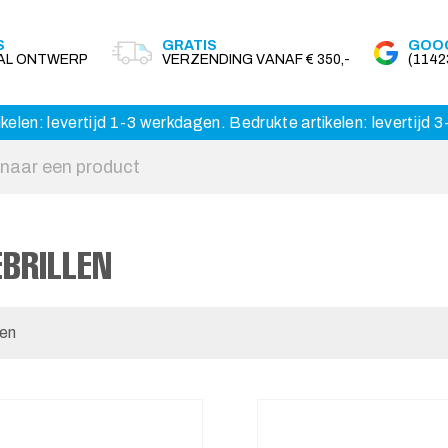
S
GRATIS
GOOG
AAL ONTWERP
VERZENDING VANAF € 350,-
(114
kelen: levertijd 1-3 werkdagen. Bedrukte artikelen: levertijd
BRILLEN
len