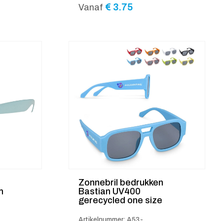
€
3.75
Vanaf
Zonnebril bedrukken
m
Bastian UV400
gerecycled one size
Artikelnummer: A53-