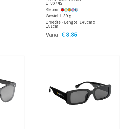
LT86742
Kleuren:
Gewicht: 39 g
Breedte - Lengte: 148cm x
151cm
€
3.35
Vanaf