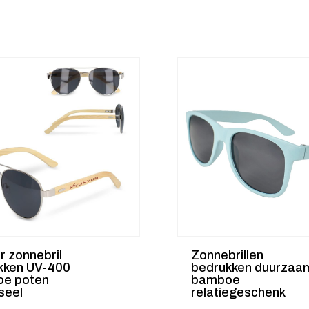
r zonnebril
Zonnebrillen
kken UV-400
bedrukken duurzaa
e poten
bamboe
seel
relatiegeschenk