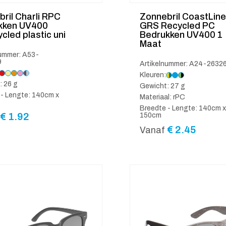
ril Charli RPC
Zonnebril CoastLine
kken UV400
GRS Recycled PC
cled plastic uni
Bedrukken UV400 1
Maat
nummer: A53-
9
Artikelnummer: A24-2632
Kleuren:
: 26 g
Gewicht: 27 g
 - Lengte: 140cm x
Materiaal: rPC
Breedte - Lengte: 140cm x
€
1.92
150cm
€
2.45
Vanaf