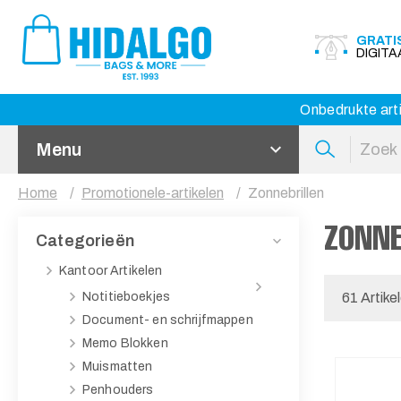
GRATI
DIGIT
Onbedrukte arti
Menu
Home
Promotionele-artikelen
Zonnebrillen
ZONNE
Categorieën
Kantoor Artikelen
Notitieboekjes
61 Artike
Document- en schrijfmappen
Memo Blokken
Muismatten
Penhouders