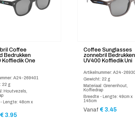
ril Coffee
Coffee Sunglasses
d Bedrukken
zonnebril Bedrukken
Koffiedik One
UV400 Koffiedik Uni
Artikelnummer: A24-2693
nummer: A24-269401
Gewicht: 22 g
: 22 g
Materiaal: Grenenhout,
Koffiedrap
l: Houtvezels,
ap
Breedte - Lengte: 49cm x
145cm
 - Lengte: 48cm x
€
3.45
Vanaf
€
3.95