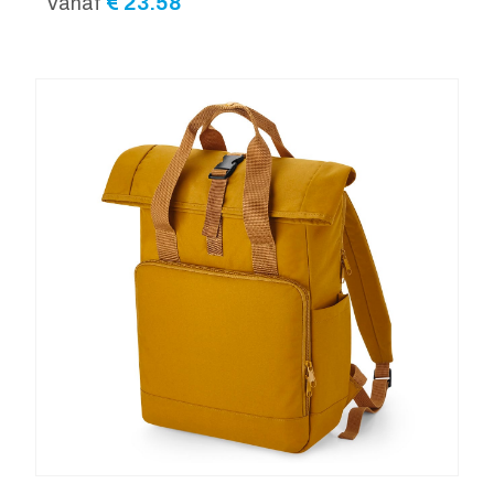
€
23.58
Vanaf