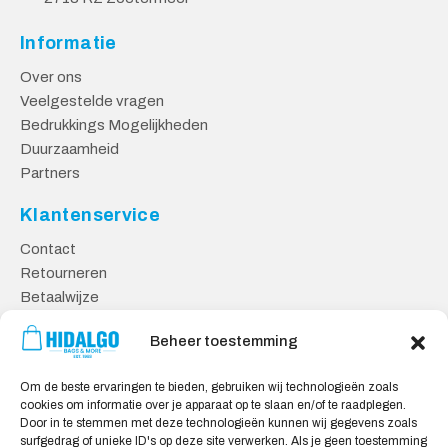
Informatie
Over ons
Veelgestelde vragen
Bedrukkings Mogelijkheden
Duurzaamheid
Partners
Klantenservice
Contact
Retourneren
Betaalwijze
Kennisbank
Beheer toestemming
Veilig Shoppen
Om de beste ervaringen te bieden, gebruiken wij technologieën zoals
Algemene Voorwaarden
cookies om informatie over je apparaat op te slaan en/of te raadplegen.
Privacy Verklaring
Door in te stemmen met deze technologieën kunnen wij gegevens zoals
surfgedrag of unieke ID's op deze site verwerken. Als je geen toestemming
Cookie Verklaring