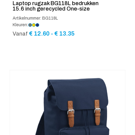
Laptop rugzak BG118L bedrukken
15.6 inch gerecycled One-size
Artikelnummer: BG118L
Kleuren:
Prijsklasse:
€
12.60
-
€
13.35
Vanaf
€ 12.60
tot
€ 13.35