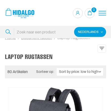
0
NEDERLANDS
Home
Document tassen
Laptop Rugtassen
LAPTOP RUGTASSEN
80 Artikelen
Sorteer op: