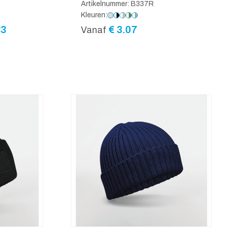
Artikelnummer: B337R
Kleuren:
Prijsklasse:
33
€
3.07
Vanaf
€ 2.22
tot
€ 2.33