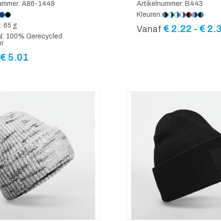
nummer: A86-1449
Artikelnummer: B443
Kleuren:
: 65 g
€
2.22
-
€
2.
Vanaf
al: 100% Gerecycled
er
€
5.01