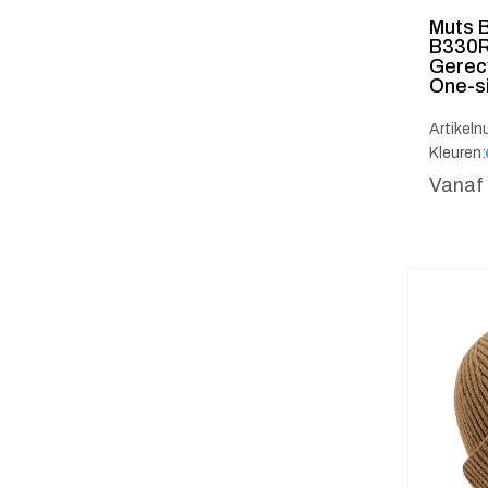
Muts 
B330R
Gerec
One-s
Artikel
Kleuren:
Vanaf