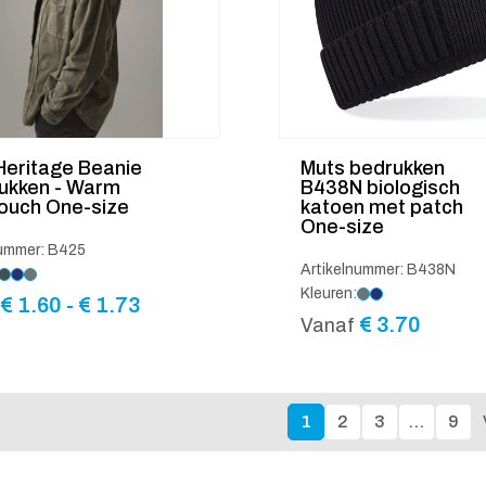
Heritage Beanie
Muts bedrukken
rukken - Warm
B438N biologisch
touch One-size
katoen met patch
One-size
nummer: B425
Artikelnummer: B438N
Kleuren:
Prijsklasse:
€
1.60
-
€
1.73
€ 1.60
€
3.70
Vanaf
tot
€ 1.73
1
2
3
…
9