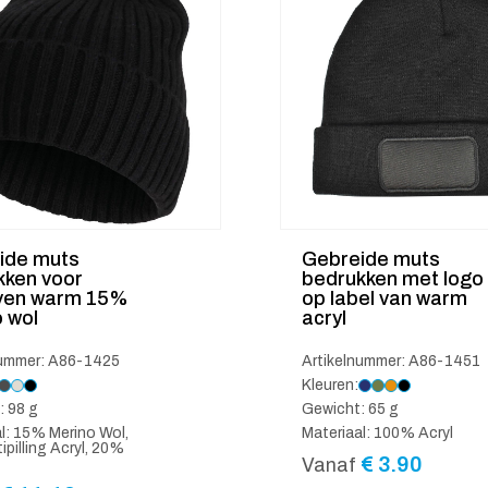
ide muts
Gebreide muts
kken voor
bedrukken met logo
jven warm 15%
op label van warm
 wol
acryl
nummer: A86-1425
Artikelnummer: A86-1451
Kleuren:
: 98 g
Gewicht: 65 g
l: 15% Merino Wol,
Materiaal: 100% Acryl
pilling Acryl, 20%
€
3.90
Vanaf