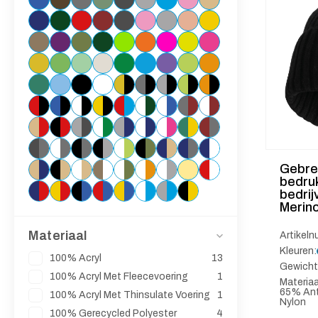
Gebre
bedru
bedri
Merino
Materiaal
Artikel
Kleuren:
100% Acryl
13
Gewicht
100% Acryl Met Fleecevoering
1
Materiaa
65% Anti
100% Acryl Met Thinsulate Voering
1
Nylon
100% Gerecycled Polyester
4