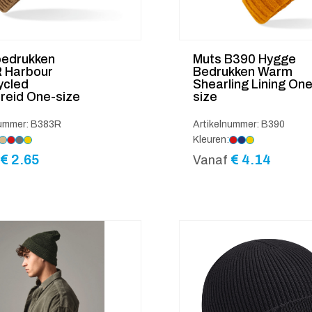
bedrukken
Muts B390 Hygge
 Harbour
Bedrukken Warm
ycled
Shearling Lining One
reid One-size
size
nummer: B383R
Artikelnummer: B390
Kleuren:
€
2.65
€
4.14
Vanaf