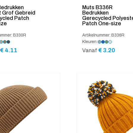
Bedrukken
Muts B336R
 Grof Gebreid
Bedrukken
ycled Patch
Gerecycled Polyest
ize
Patch One-size
nummer: B330R
Artikelnummer: B336R
Kleuren:
€
4.11
€
3.20
Vanaf