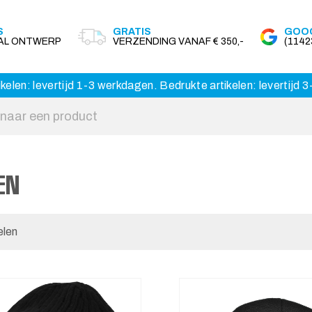
S
GRATIS
GOOG
AAL ONTWERP
VERZENDING VANAF € 350,-
(114
kelen: levertijd 1-3 werkdagen. Bedrukte artikelen: levertijd
EN
elen