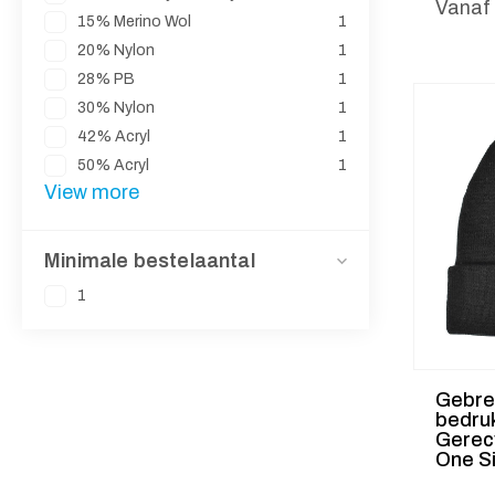
Vanaf
15% Merino Wol
1
20% Nylon
1
28% PB
1
30% Nylon
1
42% Acryl
1
50% Acryl
1
View more
Minimale bestelaantal
1
Gebre
bedru
Gerec
One S