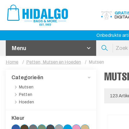
GRATI
DIGIT
Onbedrukte arti
Menu
Home
Petten, Mutsen en Hoeden
Mutsen
MUTS
Categorieën
Mutsen
Petten
123 Artik
Hoeden
Kleur