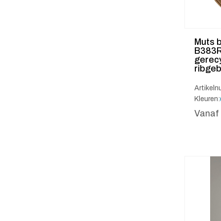
Muts 
B383R
gerec
ribgeb
Artikel
Kleuren:
Vanaf