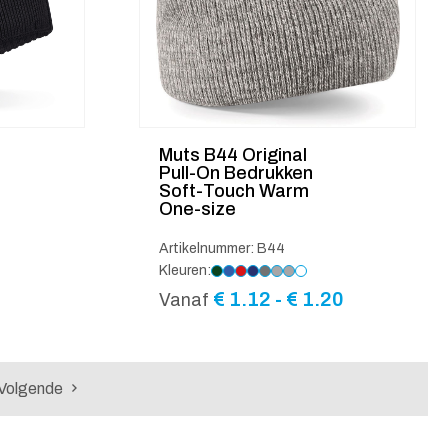
Muts B44 Original
Pull-On Bedrukken
Soft-Touch Warm
One-size
Artikelnummer: B44
Kleuren:
Prijsklasse
€
1.12
-
€
1.20
Vanaf
€ 1.12
tot
€ 1.20
Volgende