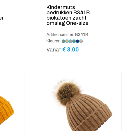
Kindermuts
bedrukken B341B
er
biokatoen zacht
omslag One-size
Artikelnummer: B341B
Kleuren:
€
3.00
Vanaf