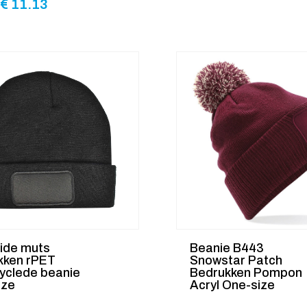
€
11.13
ide muts
Beanie B443
kken rPET
Snowstar Patch
yclede beanie
Bedrukken Pompon
ize
Acryl One-size