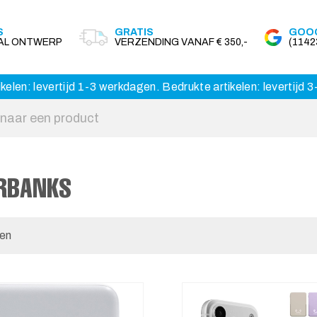
S
GRATIS
GOOG
AAL ONTWERP
VERZENDING VANAF € 350,-
(114
kelen: levertijd 1-3 werkdagen. Bedrukte artikelen: levertijd
RBANKS
len