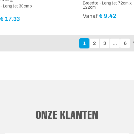
Breedte - Lengte: 72cm x
- Lengte: 30cm x
122cm
€
9.42
Vanaf
€
17.33
1
2
3
…
6
ONZE KLANTEN