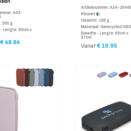
kken
Artikelnummer: A24-2648
nummer: A53-
Kleuren:
6
Gewicht: 198 g
: 350 g
Materiaal: Gerecycled AB
- Lengte: 95cm x
Breedte - Lengte: 65cm x
97cm
€
48.84
€
19.95
Vanaf