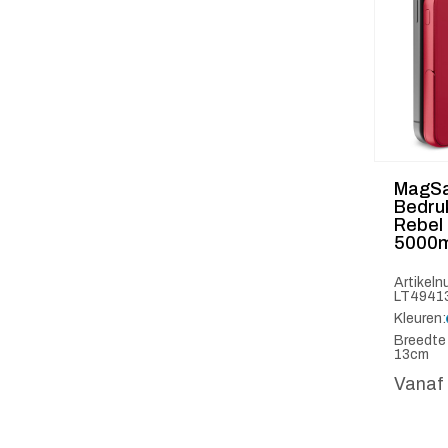
MagSa
Bedruk
Rebel
5000
Artikel
LT4941
Kleuren:
Breedte
13cm
Vanaf