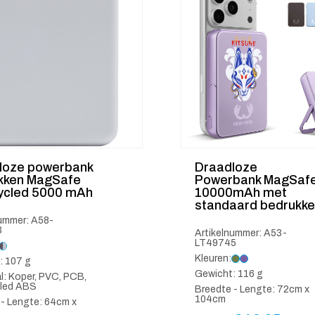
loze powerbank
Draadloze
kken MagSafe
Powerbank MagSaf
ycled 5000 mAh
10000mAh met
standaard bedrukk
nummer: A58-
3
Artikelnummer: A53-
LT49745
Kleuren:
: 107 g
Gewicht: 116 g
l: Koper, PVC, PCB,
led ABS
Breedte - Lengte: 72cm x
104cm
 - Lengte: 64cm x