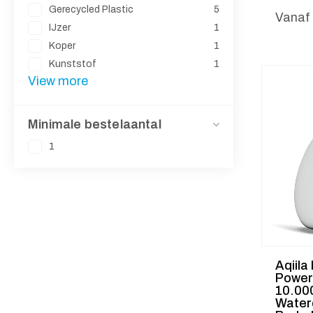
Gerecycled Plastic
5
Vanaf
IJzer
1
Koper
1
Kunststof
1
View more
Minimale bestelaantal
1
Aqiila
Power
10.00
Water