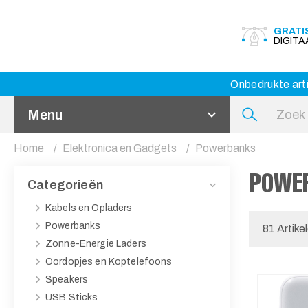
GRATI
DIGIT
Onbedrukte arti
Menu
Home
Elektronica en Gadgets
Powerbanks
POWE
Categorieën
Kabels en Opladers
Powerbanks
81 Artike
Zonne-Energie Laders
Oordopjes en Koptelefoons
Speakers
USB Sticks