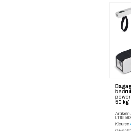
Bagag
bedruk
power
50 kg
Artikel
LT9556
Kleuren:
Gewicht