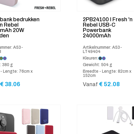
bank bedrukken
2PB24100 I Fresh 'n
n Rebel
Rebel USB-C
0mAh 20W
Powerbank
aden
24000mAh
nummer: A53-
Artikelnummer: A53-
3
LT49404
Kleuren:
: 380 g
Gewicht: 504 g
 - Lengte: 76cm x
Breedte - Lengte: 82cm x
152cm
€
38.06
€
52.08
Vanaf