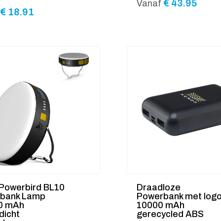
€
43.95
Vanaf
€
18.91
 Powerbird BL10
Draadloze
bank Lamp
Powerbank met log
0 mAh
10000 mAh
dicht
gerecycled ABS