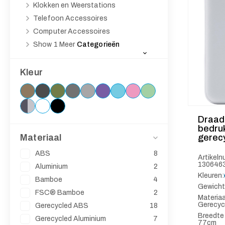
Klokken en Weerstations
Telefoon Accessoires
Computer Accessoires
Show 1
Meer
Categorieën
Kleur
Draad
bedru
Materiaal
gerec
ABS
8
Artikel
130646
Aluminium
2
Kleuren:
Bamboe
4
Gewicht
FSC® Bamboe
2
Materiaa
Gerecyc
Gerecycled ABS
18
Breedte
Gerecycled Aluminium
7
77cm