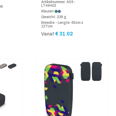
Artikelnummer: A53-
LT49402
96
Kleuren:
Gewicht: 236 g
Breedte - Lengte: 65cm x
S
127cm
€
31.02
Vanaf