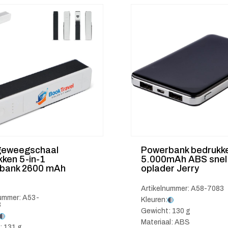
eweegschaal
Powerbank bedrukk
ken 5-in-1
5.000mAh ABS snel
bank 2600 mAh
oplader Jerry
Artikelnummer: A58-7083
nummer: A53-
Kleuren:
3
Gewicht: 130 g
Materiaal: ABS
: 131 g