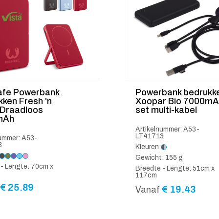
fe Powerbank
Powerbank bedrukk
ken Fresh 'n
Xoopar Bio 7000mA
 Draadloos
set multi-kabel
mAh
Artikelnummer: A53-
LT41713
nummer: A53-
3
Kleuren:
Gewicht: 155 g
 - Lengte: 70cm x
Breedte - Lengte: 51cm x
117cm
€
25.89
€
19.43
Vanaf