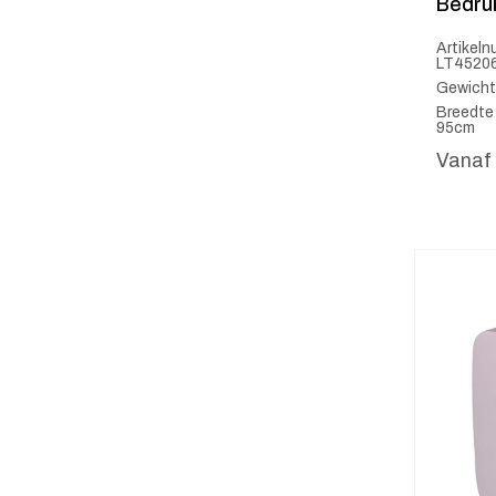
Bedru
Artikel
LT4520
Gewicht
Breedte 
95cm
Vanaf