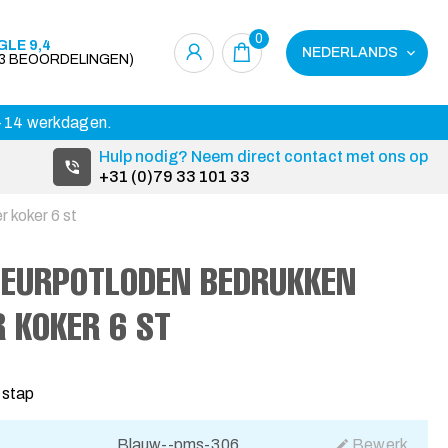
0
LE 9,4
NEDERLANDS
23 BEOORDELINGEN)
 3-14 werkdagen.
Hulp nodig? Neem direct contact met ons op
+31 (0)79 33 101 33
 koker 6 st
LEURPOTLODEN BEDRUKKEN
 KOKER 6 ST
 stap
Blauw--pms-306
Bewerk