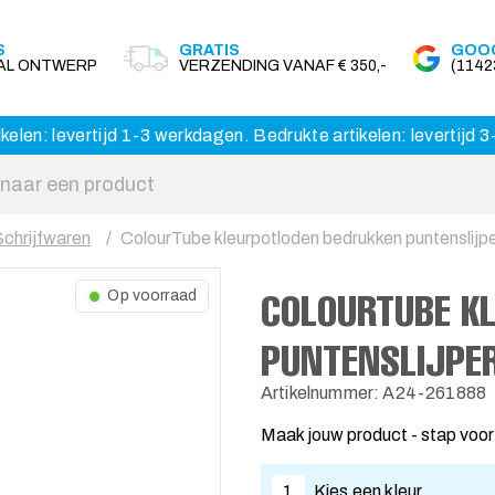
S
GRATIS
GOOG
AAL ONTWERP
VERZENDING VANAF € 350,-
(114
kelen: levertijd 1-3 werkdagen. Bedrukte artikelen: levertijd
Schrijfwaren
ColourTube kleurpotloden bedrukken puntenslijper
COLOURTUBE K
Op voorraad
PUNTENSLIJPER
Artikelnummer: A24-261888
Maak jouw product - stap voor
1
Kies een kleur