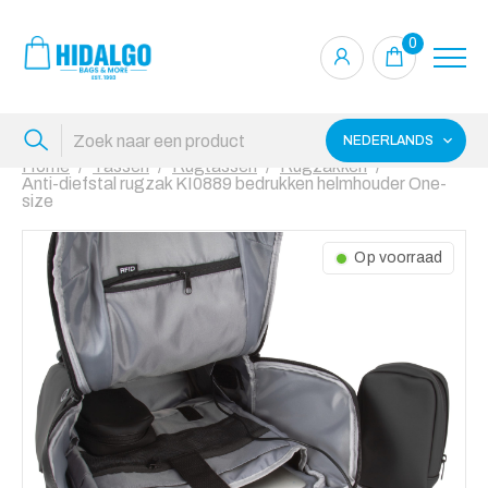
0
NEDERLANDS
Home
Tassen
Rugtassen
Rugzakken
Anti-diefstal rugzak KI0889 bedrukken helmhouder One-
size
Op voorraad