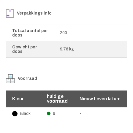
Verpakkings info
Totaal aantal per
200
doos
Gewicht per
9.76 kg
doos
Voorraad
huidige
Kleur
Nieuw Leverdatum
voorraad
6
-
Black