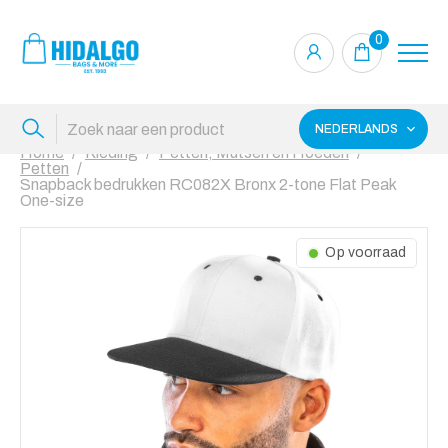
0
NEDERLANDS
Home
Kleding
Petten, Mutsen en Hoeden
Petten
Snapback bedrukken RC082X Bronx 2-tone Flat Peak
One-size
Op voorraad