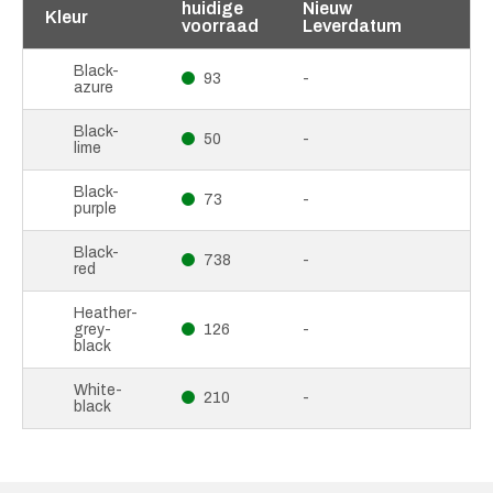
huidige
Nieuw
Kleur
voorraad
Leverdatum
Black-
93
-
azure
Black-
50
-
lime
Black-
73
-
purple
Black-
738
-
red
Heather-
grey-
126
-
black
White-
210
-
black