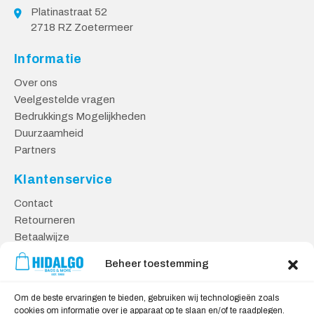
Platinastraat 52
2718 RZ Zoetermeer
Informatie
Over ons
Veelgestelde vragen
Bedrukkings Mogelijkheden
Duurzaamheid
Partners
Klantenservice
Contact
Retourneren
Betaalwijze
Kennisbank
Beheer toestemming
Veilig Shoppen
Om de beste ervaringen te bieden, gebruiken wij technologieën zoals
Algemene Voorwaarden
cookies om informatie over je apparaat op te slaan en/of te raadplegen.