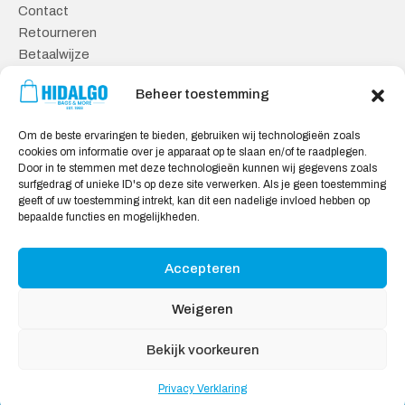
Contact
Retourneren
Betaalwijze
Kennisbank
Beheer toestemming
Veilig Shoppen
Om de beste ervaringen te bieden, gebruiken wij technologieën zoals
Algemene Voorwaarden
cookies om informatie over je apparaat op te slaan en/of te raadplegen.
Privacy Verklaring
Door in te stemmen met deze technologieën kunnen wij gegevens zoals
surfgedrag of unieke ID's op deze site verwerken. Als je geen toestemming
Cookie Verklaring
geeft of uw toestemming intrekt, kan dit een nadelige invloed hebben op
Aansprakelijkheid
bepaalde functies en mogelijkheden.
Accepteren
Wij accepteren:
Weigeren
Bekijk voorkeuren
Privacy Verklaring
Copyright © 2026
Hidalgo
, All rights reserved