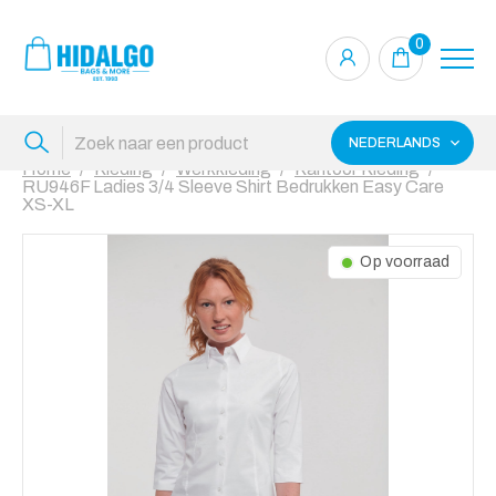
0
NEDERLANDS
Home
Kleding
Werkkleding
Kantoor Kleding
RU946F Ladies 3/4 Sleeve Shirt Bedrukken Easy Care
XS-XL
Op voorraad