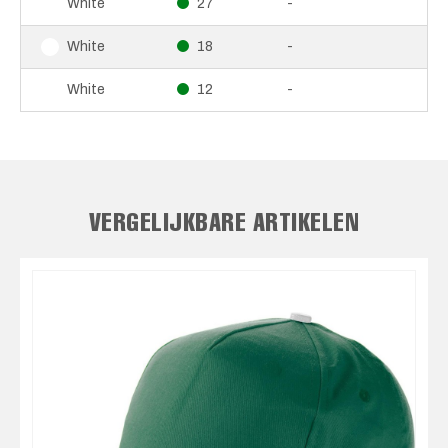
27
-
White
18
-
White
12
-
White
VERGELIJKBARE ARTIKELEN