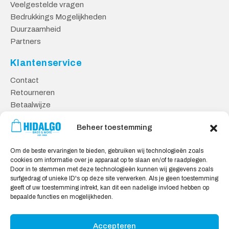
Veelgestelde vragen
Bedrukkings Mogelijkheden
Duurzaamheid
Partners
Klantenservice
Contact
Retourneren
Betaalwijze
Kennisbank
Beheer toestemming
Veilig Shoppen
Om de beste ervaringen te bieden, gebruiken wij technologieën zoals
Algemene Voorwaarden
cookies om informatie over je apparaat op te slaan en/of te raadplegen.
Privacy Verklaring
Door in te stemmen met deze technologieën kunnen wij gegevens zoals
surfgedrag of unieke ID's op deze site verwerken. Als je geen toestemming
Cookie Verklaring
geeft of uw toestemming intrekt, kan dit een nadelige invloed hebben op
Aansprakelijkheid
bepaalde functies en mogelijkheden.
Accepteren
Wij accepteren: