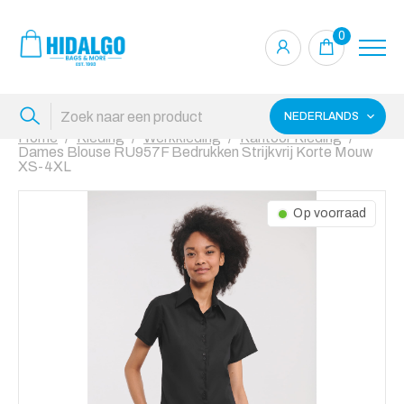
0
NEDERLANDS
Home
Kleding
Werkkleding
Kantoor Kleding
Dames Blouse RU957F Bedrukken Strijkvrij Korte Mouw
XS-4XL
Op voorraad