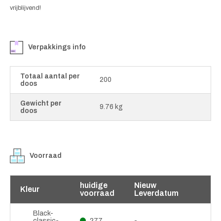
vrijblijvend!
Verpakkings info
Totaal aantal per
200
doos
Gewicht per
9.76 kg
doos
Voorraad
huidige
Nieuw
Kleur
voorraad
Leverdatum
Black-
classic-
277
-