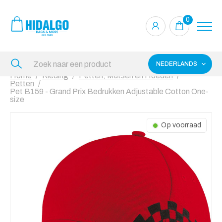
0
NEDERLANDS
Home
Kleding
Petten, Mutsen en Hoeden
Petten
Pet B159 - Grand Prix Bedrukken Adjustable Cotton One-
size
Op voorraad