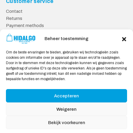
Customer service
Contact
Returns
Payment methods
Knowledge base
Beheer toestemming
Safe shopping
Om de beste ervaringen te bieden, gebruiken wij technologieën zoals
General Terms and Conditions
cookies om informatie over je apparaat op te slaan en/of te raadplegen.
Cookie policy
Door in te stemmen met deze technologieën kunnen wij gegevens zoals
surfgedrag of unieke ID's op deze site verwerken. Als je geen toestemming
Privacy statement
geeft of uw toestemming intrekt, kan dit een nadelige invloed hebben op
Disclaimer
bepaalde functies en mogelijkheden.
Accepteren
We Accept:
Weigeren
Bekijk voorkeuren