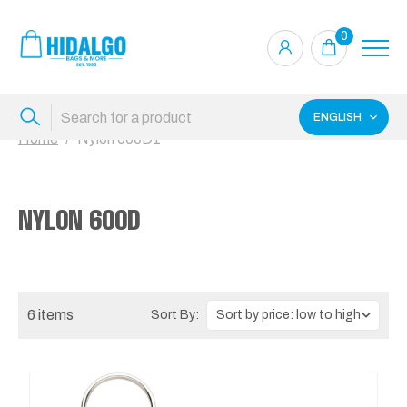
0
ENGLISH
Home
Nylon 600D1
NYLON 600D
6 items
Sort By: