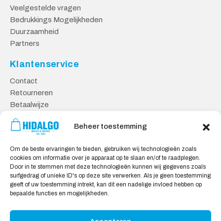
Veelgestelde vragen
Bedrukkings Mogelijkheden
Duurzaamheid
Partners
Klantenservice
Contact
Retourneren
Betaalwijze
Kennisbank
Beheer toestemming
Veilig Shoppen
Om de beste ervaringen te bieden, gebruiken wij technologieën zoals
Algemene Voorwaarden
cookies om informatie over je apparaat op te slaan en/of te raadplegen.
Privacy Verklaring
Door in te stemmen met deze technologieën kunnen wij gegevens zoals
surfgedrag of unieke ID's op deze site verwerken. Als je geen toestemming
Cookie Verklaring
geeft of uw toestemming intrekt, kan dit een nadelige invloed hebben op
Aansprakelijkheid
bepaalde functies en mogelijkheden.