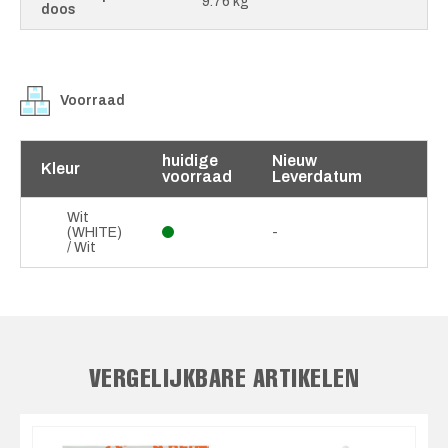
9.76 kg
doos
Voorraad
huidige
Nieuw
Kleur
voorraad
Leverdatum
Wit
(WHITE)
-
/ Wit
VERGELIJKBARE ARTIKELEN