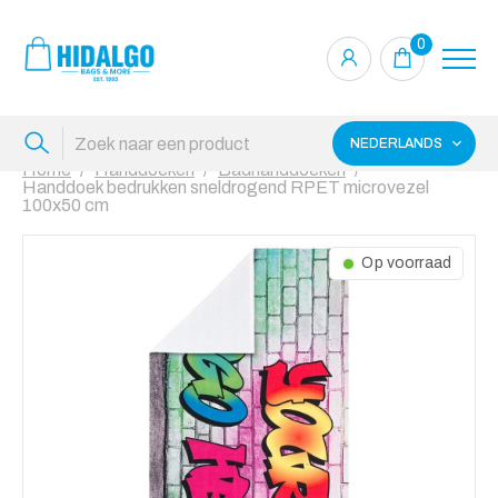
0
NEDERLANDS
Home
Handdoeken
Badhanddoeken
Handdoek bedrukken sneldrogend RPET microvezel
100x50 cm
Op voorraad