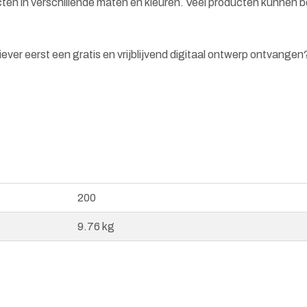
cten in verschillende maten en kleuren. Veel producten kunnen 
 liever eerst een gratis en vrijblijvend digitaal ontwerp ontvange
200
9.76 kg