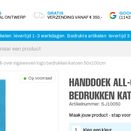
S
GRATIS
GOOG
AAL ONTWERP
VERZENDING VANAF € 350,-
(114
kelen: levertijd 1-3 werkdagen. Bedrukte artikelen: levertijd
l-over ingeweven logo bedrukken katoen 50x100cm
HANDDOEK ALL-
Op voorraad
BEDRUKKEN KA
Artikelnummer: SJ10050
Maak jouw product - stap voor
1
Kies een kleur