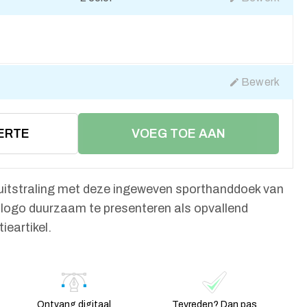
Bewerk
ERTE
VOEG TOE AAN
WINKELMAND
e uitstraling met deze ingeweven sporthanddoek van
logo duurzaam te presenteren als opvallend
ieartikel.
Ontvang digitaal
Tevreden? Dan pas