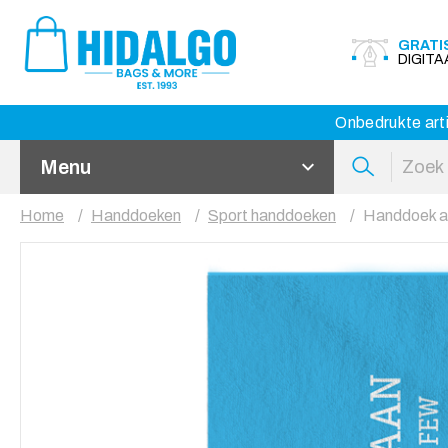
GRATI
DIGIT
Onbedrukte arti
Menu
Home
Handdoeken
Sport handdoeken
Handdoek al