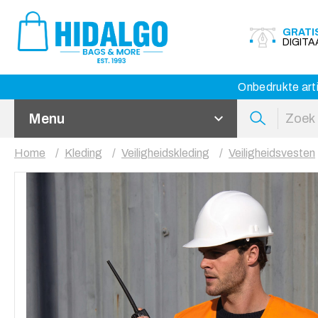
GRATI
DIGIT
Onbedrukte arti
Menu
Home
Kleding
Veiligheidskleding
Veiligheidsvesten