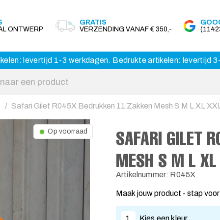
S
GRATIS
GOOG
AAL ONTWERP
VERZENDING VANAF € 350,-
(114
kelen: levertijd 1-3 werkdagen. Bedrukte artikelen: levertijd
Safari Gilet R045X Bedrukken 11 Zakken Mesh S M L XL XX
SAFARI GILET 
Op voorraad
MESH S M L XL
Artikelnummer: R045X
Maak jouw product - stap voor
1
Kies een kleur