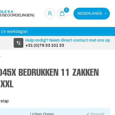
0
LE 9,4
NEDERLANDS
23 BEOORDELINGEN)
 3-14 werkdagen.
Hulp nodig? Neem direct contact met ons op
+31 (0)79 33 101 33
L
R045X BEDRUKKEN 11 ZAKKEN
 XXL
 stap
Lichen Green
Bewerk