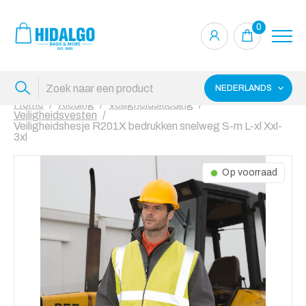
0
NEDERLANDS
Home
Kleding
Veiligheidskleding
Veiligheidsvesten
Veiligheidshesje R201X bedrukken snelweg S-m L-xl Xxl-
3xl
Op voorraad