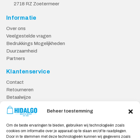
2718 RZ Zoetermeer
Informatie
Over ons
Veelgestelde vragen
Bedrukkings Mogelijkheden
Duurzaamheid
Partners
Klantenservice
Contact
Retourneren
Betaalwijze
Kennisbank
Beheer toestemming
Veilig Shoppen
Om de beste ervaringen te bieden, gebruiken wij technologieën zoals
Algemene Voorwaarden
cookies om informatie over je apparaat op te slaan en/of te raadplegen.
Privacy Verklaring
Door in te stemmen met deze technologieën kunnen wij gegevens zoals