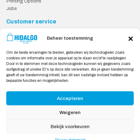
Printing Options
Jobs
Customer service
Contact
Beheer toestemming
Returns
Payment methods
Om de beste ervaringen te bieden, gebruiken wij technologieën zoals
Knowledge base
cookies om informatie over je apparaat op te slaan en/of te raadplegen.
Door in te stemmen met deze technologieën kunnen wij gegevens zoals
Safe shopping
surfgedrag of unieke ID's op deze site verwerken. Als je geen toestemming
geeft of uw toestemming intrekt, kan dit een nadelige invloed hebben op
General Terms and Conditions
bepaalde functies en mogelijkheden.
Cookie policy
Privacy statement
Accepteren
Disclaimer
Weigeren
We Accept:
Bekijk voorkeuren