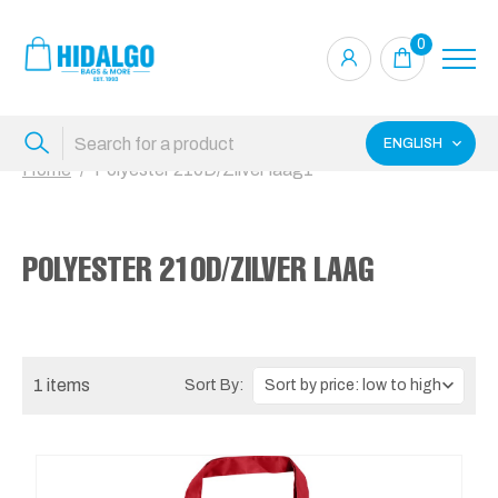
0
ENGLISH
Home
Polyester 210D/Zilver laag1
POLYESTER 210D/ZILVER LAAG
1 items
Sort By: