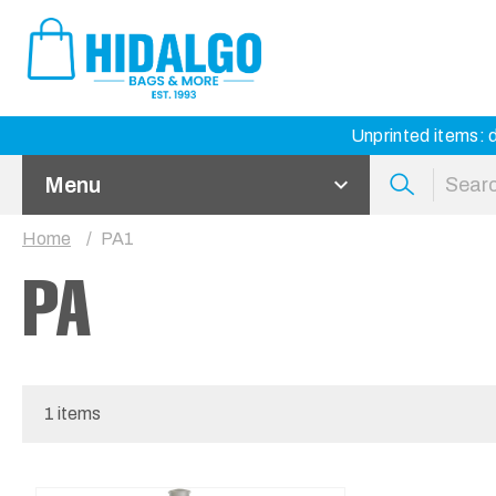
Unprinted items: d
Menu
Home
PA1
PA
1 items