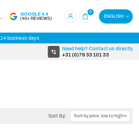
0
GOOGLE 4,4
ENGLISH
-
(40+ REVIEWS)
3-14 business days.
Need help? Contact us directly
+31 (0)79 33 101 33
Sort By: