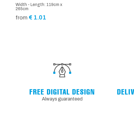
Width - Length: 119cm x
265cm
€
1.01
from
FREE DIGITAL DESIGN
DELI
Always guaranteed