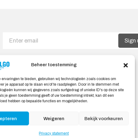
Sign 
Beheer toestemming
Safe shopping
 ervaringen te bieden, gebruiken wij technologieën zoals cookies om
ver je apparaat op te slaan en/of te raadplegen. Door in te stemmen met
General Terms and Conditions
ogieën kunnen wij gegevens zoals surfgedrag of unieke ID's op deze site
Cookie policy
ls je geen toestemming geeft of uw toestemming intrekt, kan dit een
vloed hebben op bepaalde functies en mogelijkheden.
Privacy statement
Disclaimer
epteren
Weigeren
Bekijk voorkeuren
Privacy statement