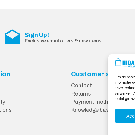
Sign Up!
Exclusive email offers & new items
ion
Customer service
Om de beste
informatie o
Contact
deze technol
Returns
verwerken. A
nadelige in
ity
Payment methods
tions
Knowledge base
Acc