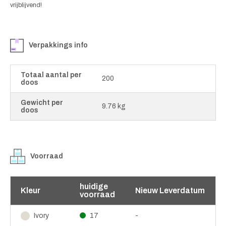
vrijblijvend!
Verpakkings info
Totaal aantal per
200
doos
Gewicht per
9.76 kg
doos
Voorraad
huidige
Kleur
Nieuw Leverdatum
voorraad
17
-
Ivory