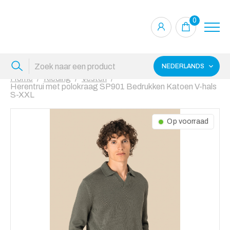
0
NEDERLANDS
Home
Kleding
Vesten
Herentrui met polokraag SP901 Bedrukken Katoen V-hals
S-XXL
Op voorraad