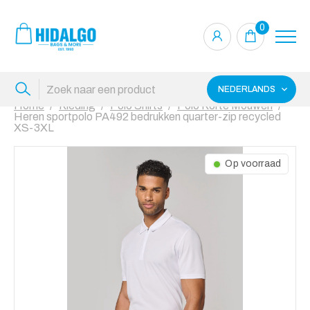
0
NEDERLANDS
Home
Kleding
Polo Shirts
Polo Korte Mouwen
Heren sportpolo PA492 bedrukken quarter-zip recycled
XS-3XL
Op voorraad