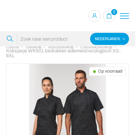
0
NEDERLANDS
Home
Kleding
Werkkleding
Horeca kleding
Koksjasje WK501 bedrukken ademend ecologisch XS-
6XL
Op voorraad