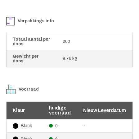
Verpakkings info
Totaal aantal per
200
doos
Gewicht per
9.76 kg
doos
Voorraad
huidige
Kleur
Nieuw Leverdatum
voorraad
0
-
Black