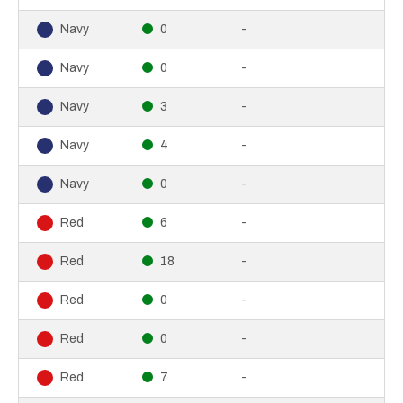
0
-
Navy
0
-
Navy
3
-
Navy
4
-
Navy
0
-
Navy
6
-
Red
18
-
Red
0
-
Red
0
-
Red
7
-
Red