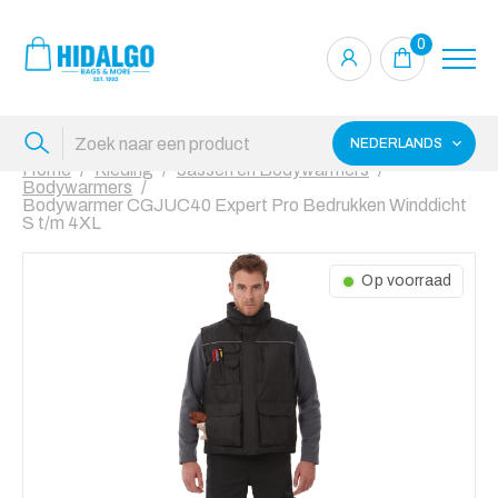
0
NEDERLANDS
Home
Kleding
Jassen en Bodywarmers
Bodywarmers
Bodywarmer CGJUC40 Expert Pro Bedrukken Winddicht
S t/m 4XL
Op voorraad