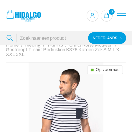
0
NEDERLANDS
Home
Kleding
T-shirts
Shirts Korte Mouwen
Gestreept T-shirt Bedrukken K378 Katoen Zak S M L XL
XXL 3XL
Op voorraad