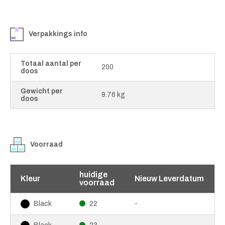
Verpakkings info
Totaal aantal per
200
doos
Gewicht per
9.76 kg
doos
Voorraad
huidige
Kleur
Nieuw Leverdatum
voorraad
22
-
Black