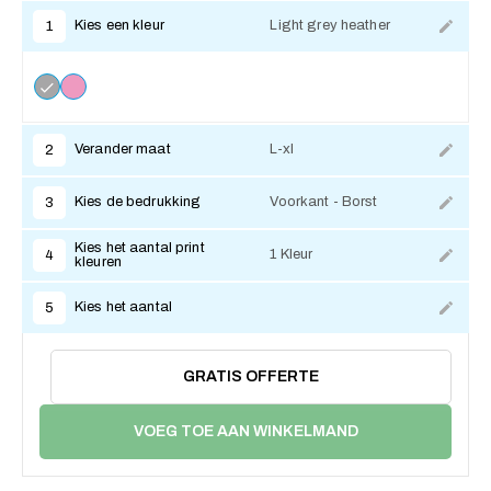
Kies een kleur
Light grey heather
1
Verander maat
L-xl
2
Kies de bedrukking
Voorkant - Borst
3
Kies het aantal print
1 Kleur
4
kleuren
Kies het aantal
5
GRATIS OFFERTE
VOEG TOE AAN WINKELMAND