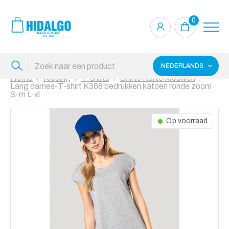
0
NEDERLANDS
Home
Kleding
T-shirts
Shirts Korte Mouwen
Lang dames-T-shirt K388 bedrukken katoen ronde zoom
S-m L-xl
Op voorraad