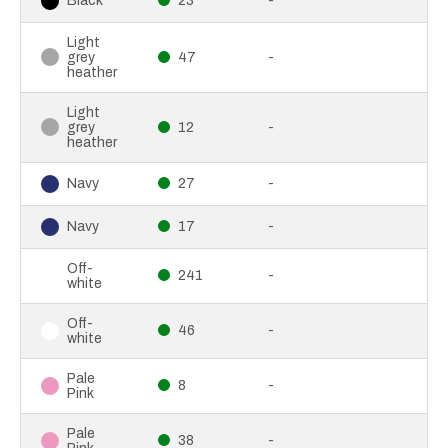
23
-
Black
Light
grey
47
-
heather
Light
grey
12
-
heather
27
-
Navy
17
-
Navy
Off-
241
-
white
Off-
46
-
white
Pale
8
-
Pink
Pale
38
-