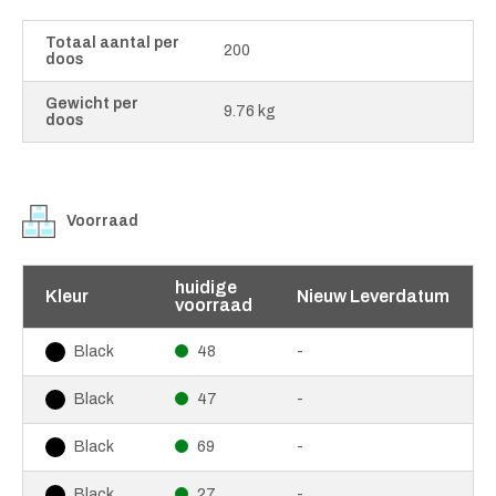
Totaal aantal per
200
doos
Gewicht per
9.76 kg
doos
Voorraad
huidige
Kleur
Nieuw Leverdatum
voorraad
48
-
Black
47
-
Black
69
-
Black
27
-
Black