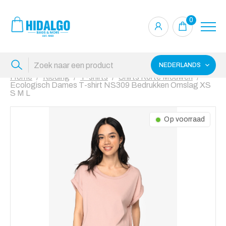
0
NEDERLANDS
Home
Kleding
T-shirts
Shirts Korte Mouwen
Ecologisch Dames T-shirt NS309 Bedrukken Omslag XS
S M L
Op voorraad