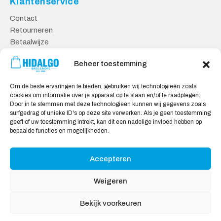
Klantenservice
Contact
Retourneren
Betaalwijze
Kennisbank
Beheer toestemming
Veilig Shoppen
Om de beste ervaringen te bieden, gebruiken wij technologieën zoals
Algemene Voorwaarden
cookies om informatie over je apparaat op te slaan en/of te raadplegen.
Privacy Verklaring
Door in te stemmen met deze technologieën kunnen wij gegevens zoals
surfgedrag of unieke ID's op deze site verwerken. Als je geen toestemming
Cookie Verklaring
geeft of uw toestemming intrekt, kan dit een nadelige invloed hebben op
Aansprakelijkheid
bepaalde functies en mogelijkheden.
Accepteren
Wij accepteren:
Weigeren
Bekijk voorkeuren