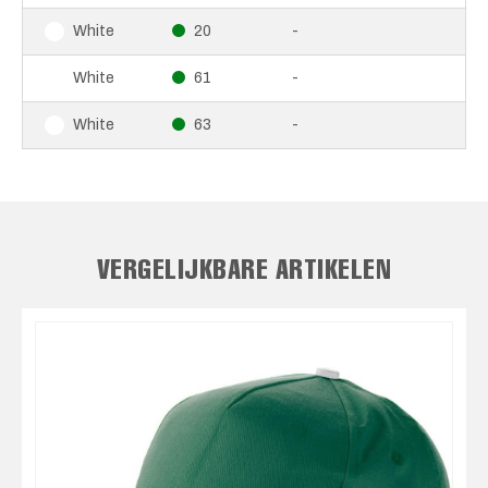
20
-
White
61
-
White
63
-
White
VERGELIJKBARE ARTIKELEN