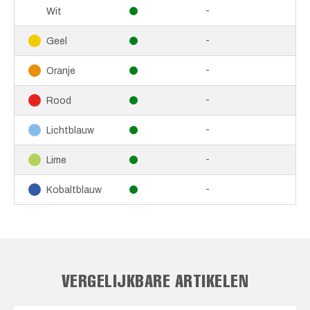
-
Wit
-
Geel
-
Oranje
-
Rood
-
Lichtblauw
-
Lime
-
Kobaltblauw
VERGELIJKBARE ARTIKELEN