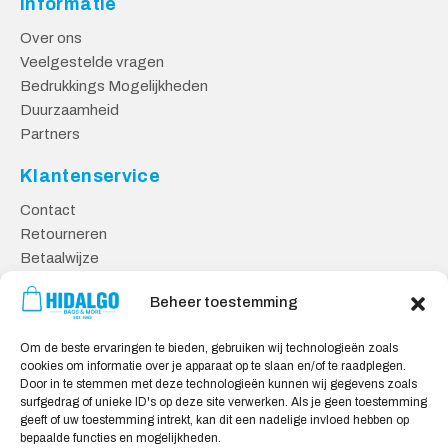
Informatie
Over ons
Veelgestelde vragen
Bedrukkings Mogelijkheden
Duurzaamheid
Partners
Klantenservice
Contact
Retourneren
Betaalwijze
Kennisbank
Beheer toestemming
Veilig Shoppen
Om de beste ervaringen te bieden, gebruiken wij technologieën zoals
Algemene Voorwaarden
cookies om informatie over je apparaat op te slaan en/of te raadplegen.
Privacy Verklaring
Door in te stemmen met deze technologieën kunnen wij gegevens zoals
surfgedrag of unieke ID's op deze site verwerken. Als je geen toestemming
Cookie Verklaring
geeft of uw toestemming intrekt, kan dit een nadelige invloed hebben op
Aansprakelijkheid
bepaalde functies en mogelijkheden.