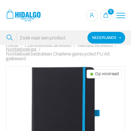
0
NEDERLANDS
Home
Promotionele-artikelen
Kantoor Artikelen
Notitieboekjes
Notitieboek bedrukken Charlene gerecycled PU A5
gelinieerd
Op voorraad