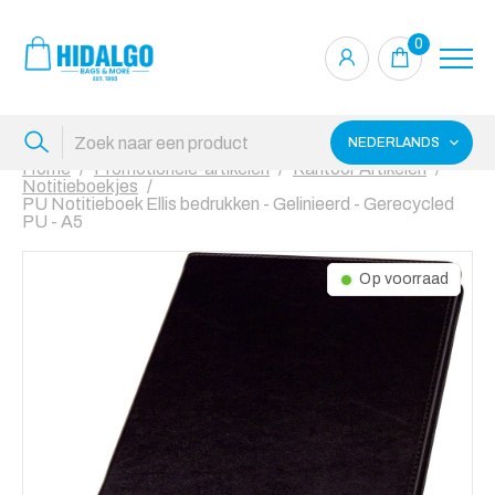
0
NEDERLANDS
Home
Promotionele-artikelen
Kantoor Artikelen
Notitieboekjes
PU Notitieboek Ellis bedrukken - Gelinieerd - Gerecycled
PU - A5
Op voorraad