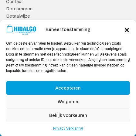
Contact
Retourneren
Betaalwijze
Kennisbank
Beheer toestemming
Veilig Shoppen
Om de beste ervaringen te bieden, gebruiken wij technologieën zoals
Algemene Voorwaarden
cookies om informatie over je apparaat op te slaan en/of te raadplegen.
Privacy Verklaring
Door in te stemmen met deze technologieën kunnen wij gegevens zoals
surfgedrag of unieke ID's op deze site verwerken. Als je geen toestemming
Cookie Verklaring
geeft of uw toestemming intrekt, kan dit een nadelige invloed hebben op
Aansprakelijkheid
bepaalde functies en mogelijkheden.
Accepteren
Wij accepteren:
Weigeren
Bekijk voorkeuren
Privacy Verklaring
Copyright © 2026
Hidalgo
, All rights reserved