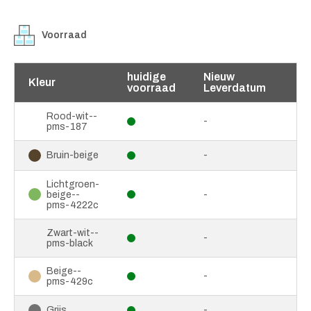
Voorraad
huidige
Nieuw
Kleur
voorraad
Leverdatum
Rood-wit--
-
pms-187
-
Bruin-beige
Lichtgroen-
beige--
-
pms-4222c
Zwart-wit--
-
pms-black
Beige--
-
pms-429c
-
Grijs