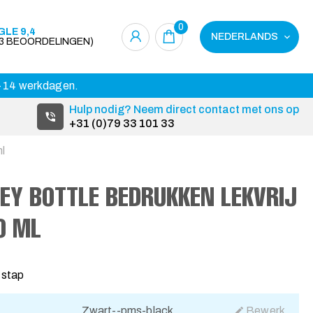
0
LE 9,4
NEDERLANDS
23 BEOORDELINGEN)
 3-14 werkdagen.
Hulp nodig? Neem direct contact met ons op
+31 (0)79 33 101 33
ml
LEY BOTTLE BEDRUKKEN LEKVRIJ
0 ML
 stap
Zwart--pms-black
Bewerk