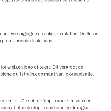
hroefdop. Het ontwerp combineert een moderne
portverenigingen en zakelijke relaties. De fles is
en promotionele doeleinden.
 jouw eigen logo of tekst. Dit vergroot de
ionele uitstraling op maat van je organisatie.
in ml en oz. De schroefdop is voorzien van een
ënisch af. Aan de dop is een handige draaglus