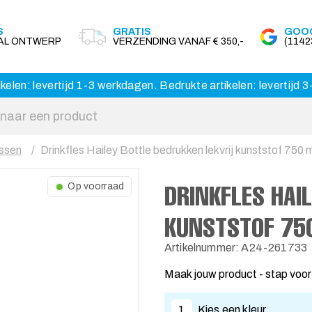
S
GRATIS
GOOG
AAL ONTWERP
VERZENDING VANAF € 350,-
(114
kelen: levertijd 1-3 werkdagen. Bedrukte artikelen: levertijd
ssen
Drinkfles Hailey Bottle bedrukken lekvrij kunststof 750 
DRINKFLES HAI
Op voorraad
KUNSTSTOF 75
Artikelnummer: A24-261733
Maak jouw product - stap voor
1
Kies een kleur