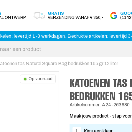
S
GRATIS
GOOG
AAL ONTWERP
VERZENDING VANAF € 350,-
(114
kelen: levertijd 1-3 werkdagen. Bedrukte artikelen: levertijd
atoenen tas Natural Square Bag bedrukken 165 gr 12 liter
KATOENEN TAS 
Op voorraad
BEDRUKKEN 165
Artikelnummer: A24-263680
Maak jouw product - stap voor
1
Kies een kleur