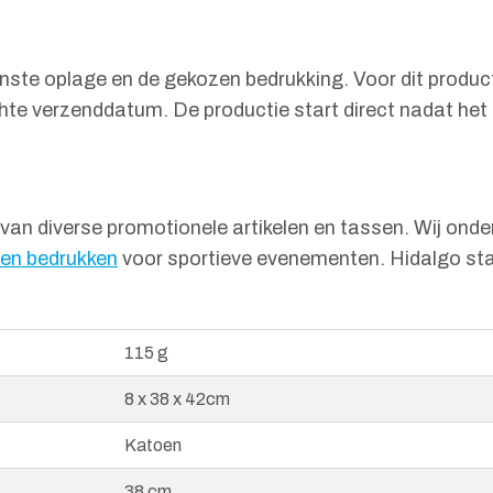
wenste oplage en de gekozen bedrukking. Voor dit produ
hte verzenddatum. De productie start direct nadat het 
n van diverse promotionele artikelen en tassen. Wij ond
en bedrukken
voor sportieve evenementen. Hidalgo staat
115 g
8 x 38 x 42cm
Katoen
38 cm