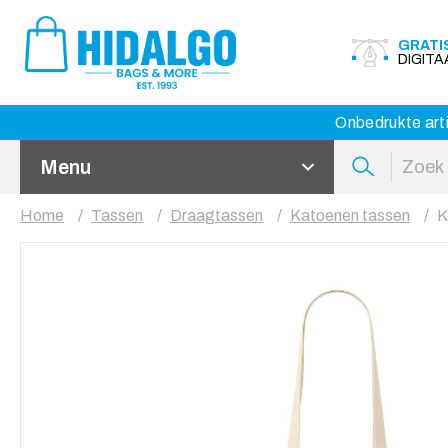
GRATI
DIGIT
Onbedrukte arti
Menu
Home
Tassen
Draagtassen
Katoenen tassen
K