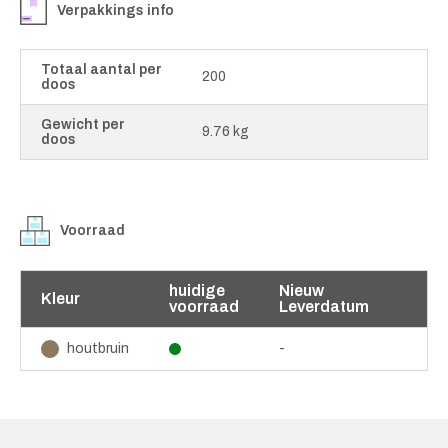
Verpakkings info
Totaal aantal per
200
doos
Gewicht per
9.76 kg
doos
Voorraad
huidige
Nieuw
Kleur
voorraad
Leverdatum
-
houtbruin