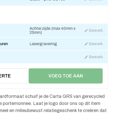
Achterzijde (max 40mm x
Bewerk
25mm)
euren
Lasergravering
Bewerk
Bewerk
ERTE
VOEG TOE AAN
WINKELMAND
cardformaat schuif je de Carta GRS van gerecycled
e portemonnee. Laat je logo door ons op dit item
eel en milieubewust relatiegeschenk te creëren dat