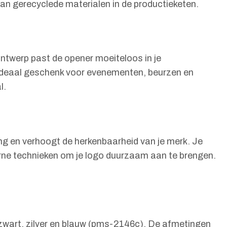
van gerecyclede materialen in de productieketen.
ontwerp past de opener moeiteloos in je
n ideaal geschenk voor evenementen, beurzen en
l.
ing en verhoogt de herkenbaarheid van je merk. Je
erne technieken om je logo duurzaam aan te brengen.
 zwart, zilver en blauw (pms-2146c). De afmetingen