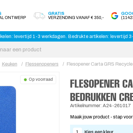
S
GRATIS
GOOG
AAL ONTWERP
VERZENDING VANAF € 350,-
(114
kelen: levertijd 1-3 werkdagen. Bedrukte artikelen: levertijd
Keuken
Flessenopeners
Flesopener Carta GRS Recycled
FLESOPENER CA
Op voorraad
BEDRUKKEN CR
Artikelnummer: A24-261017
Maak jouw product - stap voor
1
Kies een kleur