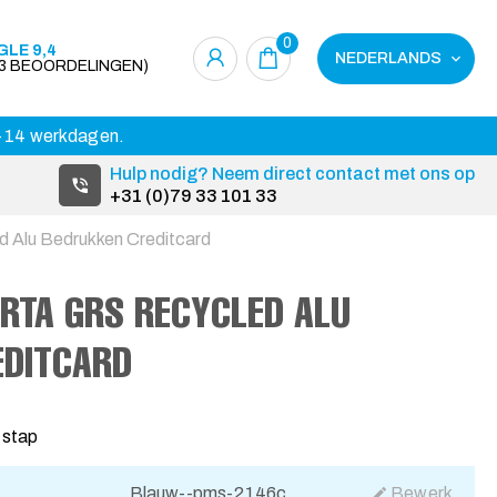
0
LE 9,4
NEDERLANDS
23 BEOORDELINGEN)
 3-14 werkdagen.
Hulp nodig? Neem direct contact met ons op
+31 (0)79 33 101 33
 Alu Bedrukken Creditcard
RTA GRS RECYCLED ALU
EDITCARD
 stap
Blauw--pms-2146c
Bewerk