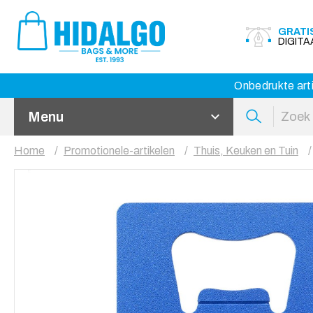
GRATI
DIGIT
Onbedrukte arti
Menu
Home
Promotionele-artikelen
Thuis, Keuken en Tuin