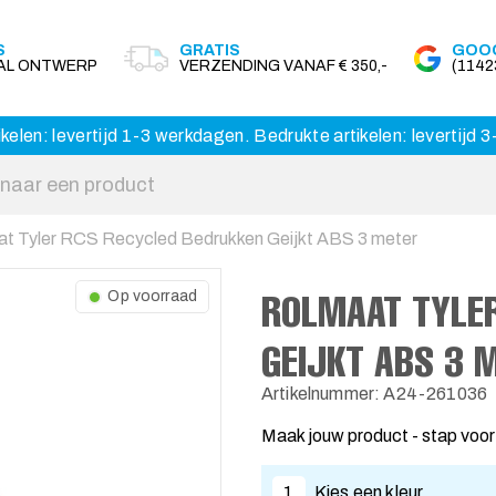
S
GRATIS
GOOG
AAL ONTWERP
VERZENDING VANAF € 350,-
(114
kelen: levertijd 1-3 werkdagen. Bedrukte artikelen: levertijd
t Tyler RCS Recycled Bedrukken Geijkt ABS 3 meter
ROLMAAT TYLE
Op voorraad
GEIJKT ABS 3 
Artikelnummer: A24-261036
Maak jouw product - stap voor
1
Kies een kleur