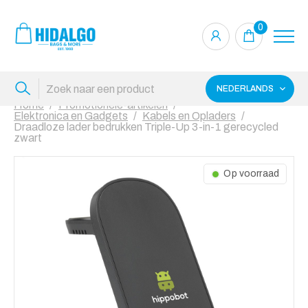
0
NEDERLANDS
Home
Promotionele-artikelen
Elektronica en Gadgets
Kabels en Opladers
Draadloze lader bedrukken Triple-Up 3-in-1 gerecycled
zwart
Op voorraad