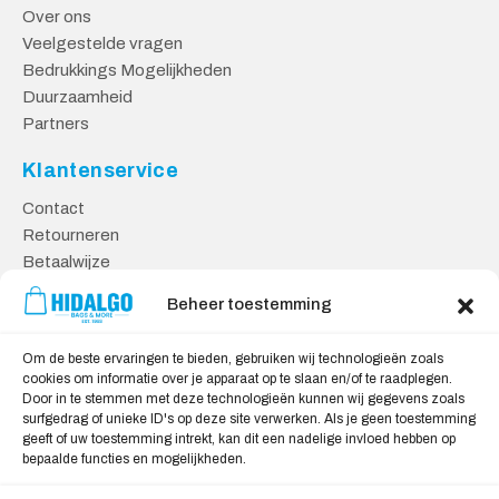
Over ons
Veelgestelde vragen
Bedrukkings Mogelijkheden
Duurzaamheid
Partners
Klantenservice
Contact
Retourneren
Betaalwijze
Kennisbank
Beheer toestemming
Veilig Shoppen
Om de beste ervaringen te bieden, gebruiken wij technologieën zoals
Algemene Voorwaarden
cookies om informatie over je apparaat op te slaan en/of te raadplegen.
Door in te stemmen met deze technologieën kunnen wij gegevens zoals
Privacy Verklaring
surfgedrag of unieke ID's op deze site verwerken. Als je geen toestemming
Cookie Verklaring
geeft of uw toestemming intrekt, kan dit een nadelige invloed hebben op
Aansprakelijkheid
bepaalde functies en mogelijkheden.