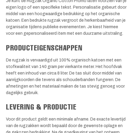
Je kunt de Rugzak Organic Cotton Promo laten voorzien van je
eigen logo of een specifieke tekst. Personalisatie gebeurt door
middel van een hoogwaardige bedrukking op het organische
katoen. Een bedrukte rugzak vergroot de herkenbaarheid van je
organisatie tijdens publieke evenementen. Je kiest hiermee
voor een gepersonaliseerd item met een duurzame uitstraling.
PRODUCTEIGENSCHAPPEN
De rugzak is vervaardigd uit 100% organisch katoen met een
stofkwaliteit van 140 gram per vierkante meter. Het hoofdvak
heeft een inhoud van circa 8 liter. De tas sluit door middel van
aanrijgkoorden die tevens als schouderbanden fungeren. De
afmetingen en het materiaal maken de tas stevig genoeg voor
dagelijks gebruik.
LEVERING & PRODUCTIE
Voor dit product geldt een minimale afname. De exacte levertijd
van de rugzakken wordt bepaald door de gewenste oplage en
de gekozen bedrukking. Na de goedkeuring van het ontwerp