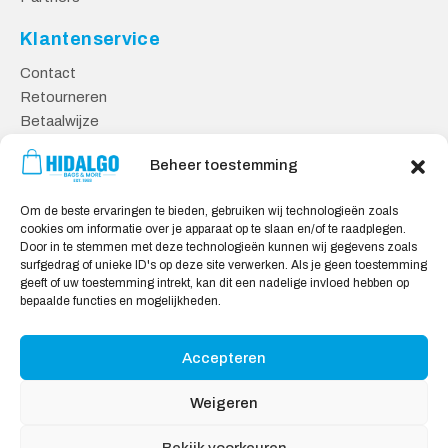
Klantenservice
Contact
Retourneren
Betaalwijze
Kennisbank
Beheer toestemming
Veilig Shoppen
Om de beste ervaringen te bieden, gebruiken wij technologieën zoals
Algemene Voorwaarden
cookies om informatie over je apparaat op te slaan en/of te raadplegen.
Privacy Verklaring
Door in te stemmen met deze technologieën kunnen wij gegevens zoals
surfgedrag of unieke ID's op deze site verwerken. Als je geen toestemming
Cookie Verklaring
geeft of uw toestemming intrekt, kan dit een nadelige invloed hebben op
Aansprakelijkheid
bepaalde functies en mogelijkheden.
Accepteren
Wij accepteren:
Weigeren
Bekijk voorkeuren