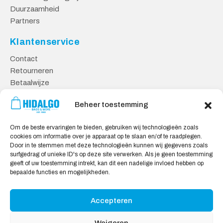
Duurzaamheid
Partners
Klantenservice
Contact
Retourneren
Betaalwijze
Kennisbank
Beheer toestemming
Veilig Shoppen
Om de beste ervaringen te bieden, gebruiken wij technologieën zoals
Algemene Voorwaarden
cookies om informatie over je apparaat op te slaan en/of te raadplegen.
Privacy Verklaring
Door in te stemmen met deze technologieën kunnen wij gegevens zoals
surfgedrag of unieke ID's op deze site verwerken. Als je geen toestemming
Cookie Verklaring
geeft of uw toestemming intrekt, kan dit een nadelige invloed hebben op
Aansprakelijkheid
bepaalde functies en mogelijkheden.
Accepteren
Wij accepteren:
Weigeren