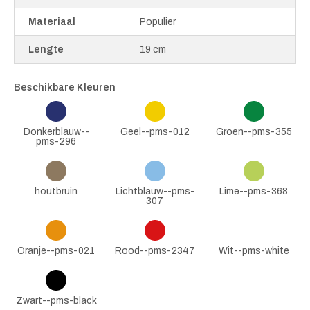
Materiaal
Populier
Lengte
19 cm
Beschikbare Kleuren
Donkerblauw--
Geel--pms-012
Groen--pms-355
pms-296
houtbruin
Lichtblauw--pms-
Lime--pms-368
307
Oranje--pms-021
Rood--pms-2347
Wit--pms-white
Zwart--pms-black