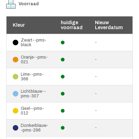
Voorraad
huidige
Nieuw
Kleur
voorraad
Leverdatum
Zwart--pms-
-
black
Oranje--pms-
-
021
Lime--pms-
-
368
Lichtblauw--
-
pms-307
Geel--pms-
-
012
Donkerblauw-
-
-pms-296