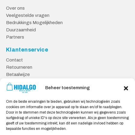
Over ons
Veelgestelde vragen
Bedrukkings Mogelijkheden
Duurzaamheid
Partners
Klantenservice
Contact
Retourneren
Betaalwijze
Kennisbank
Beheer toestemming
Veilig Shoppen
Om de beste ervaringen te bieden, gebruiken wij technologieën zoals
Algemene Voorwaarden
cookies om informatie over je apparaat op te slaan en/of te raadplegen.
Privacy Verklaring
Door in te stemmen met deze technologieën kunnen wij gegevens zoals
surfgedrag of unieke ID's op deze site verwerken. Als je geen toestemming
Cookie Verklaring
geeft of uw toestemming intrekt, kan dit een nadelige invloed hebben op
Aansprakelijkheid
bepaalde functies en mogelijkheden.