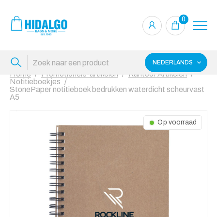
0
NEDERLANDS
Home
Promotionele-artikelen
Kantoor Artikelen
Notitieboekjes
StonePaper notitieboek bedrukken waterdicht scheurvast
A5
Op voorraad