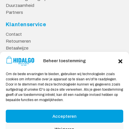
Duurzaamheid
Partners
Klantenservice
Contact
Retourneren
Betaalwijze
Kennisbank
Beheer toestemming
Veilig Shoppen
Om de beste ervaringen te bieden, gebruiken wij technologieën zoals
Algemene Voorwaarden
cookies om informatie over je apparaat op te slaan en/of te raadplegen.
Privacy Verklaring
Door in te stemmen met deze technologieën kunnen wij gegevens zoals
surfgedrag of unieke ID's op deze site verwerken. Als je geen toestemming
Cookie Verklaring
geeft of uw toestemming intrekt, kan dit een nadelige invloed hebben op
Aansprakelijkheid
bepaalde functies en mogelijkheden.
Accepteren
Wij accepteren: