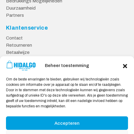
Bedrukkings Mogelijkheden
Duurzaamheid
Partners
Klantenservice
Contact
Retourneren
Betaalwijze
Kennisbank
Beheer toestemming
Veilig Shoppen
Om de beste ervaringen te bieden, gebruiken wij technologieën zoals
Algemene Voorwaarden
cookies om informatie over je apparaat op te slaan en/of te raadplegen.
Privacy Verklaring
Door in te stemmen met deze technologieën kunnen wij gegevens zoals
surfgedrag of unieke ID's op deze site verwerken. Als je geen toestemming
Cookie Verklaring
geeft of uw toestemming intrekt, kan dit een nadelige invloed hebben op
Aansprakelijkheid
bepaalde functies en mogelijkheden.
Accepteren
Wij accepteren: