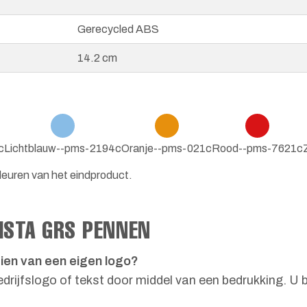
Gerecycled ABS
14.2 cm
c
Lichtblauw--pms-2194c
Oranje--pms-021c
Rood--pms-7621c
leuren van het eindproduct.
ISTA GRS PENNEN
ien van een eigen logo?
rijfslogo of tekst door middel van een bedrukking. U b