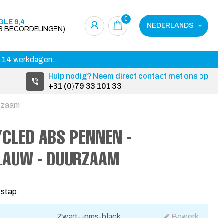
0
LE 9,4
NEDERLANDS
23 BEOORDELINGEN)
 3-14 werkdagen.
Hulp nodig? Neem direct contact met ons op
+31 (0)79 33 101 33
urzaam
YCLED ABS PENNEN -
BLAUW - DUURZAAM
 stap
Zwart--pms-black
Bewerk