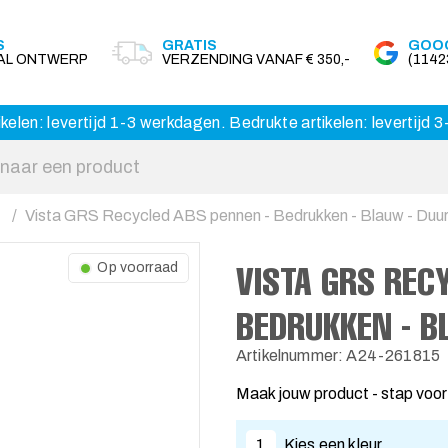
S
GRATIS
GOOG
AAL ONTWERP
VERZENDING VANAF € 350,-
(114
kelen: levertijd 1-3 werkdagen. Bedrukte artikelen: levertijd
Vista GRS Recycled ABS pennen - Bedrukken - Blauw - Du
VISTA GRS REC
Op voorraad
BEDRUKKEN - 
Artikelnummer: A24-261815
Maak jouw product - stap voor
1
Kies een kleur