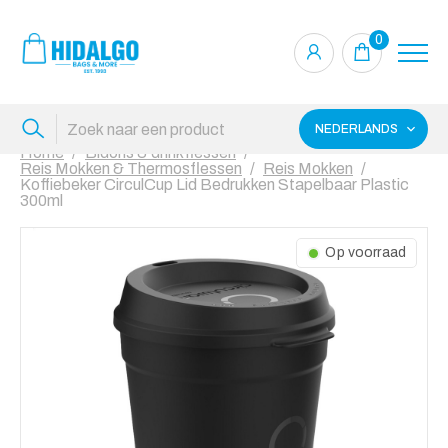
0
NEDERLANDS
Home
Bidons & drinkflessen
Reis Mokken & Thermosflessen
Reis Mokken
Koffiebeker CirculCup Lid Bedrukken Stapelbaar Plastic
300ml
Op voorraad