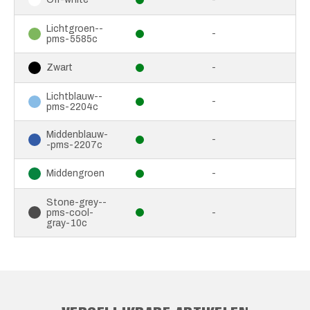
Lichtgroen--
-
pms-5585c
-
Zwart
Lichtblauw--
-
pms-2204c
Middenblauw-
-
-pms-2207c
-
Middengroen
Stone-grey--
pms-cool-
-
gray-10c