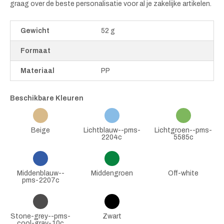
graag over de beste personalisatie voor al je zakelijke artikelen.
Gewicht
52 g
Formaat
Materiaal
PP
Beschikbare Kleuren
Beige
Lichtblauw--pms-
Lichtgroen--pms-
2204c
5585c
Middenblauw--
Middengroen
Off-white
pms-2207c
Stone-grey--pms-
Zwart
cool-gray-10c