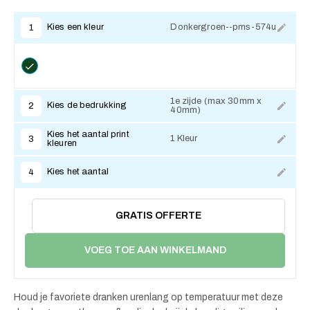
Kies een kleur
Donkergroen--pms-574u
1
1e zijde (max 30mm x
Kies de bedrukking
2
40mm)
Kies het aantal print
1 Kleur
3
kleuren
Kies het aantal
4
GRATIS OFFERTE
VOEG TOE AAN WINKELMAND
Houd je favoriete dranken urenlang op temperatuur met deze