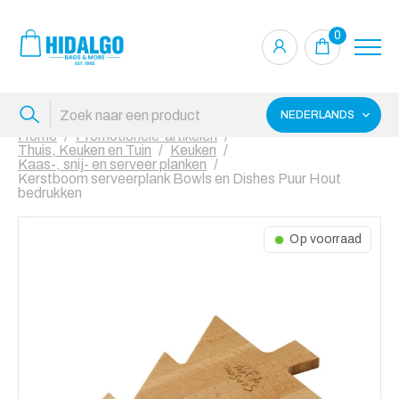
0
NEDERLANDS
Home
Promotionele-artikelen
Thuis, Keuken en Tuin
Keuken
Kaas-, snij- en serveer planken
Kerstboom serveerplank Bowls en Dishes Puur Hout
bedrukken
Op voorraad