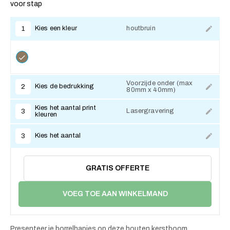
voor stap
Kies een kleur
houtbruin
1
Voorzijde onder (max
Kies de bedrukking
2
80mm x 40mm)
Kies het aantal print
Lasergravering
3
kleuren
Kies het aantal
3
GRATIS OFFERTE
VOEG TOE AAN WINKELMAND
Presenteer je borrelhapjes op deze houten kerstboom