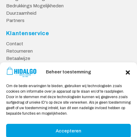
Bedrukkings Mogelijkheden
Duurzaamheid
Partners
Klantenservice
Contact
Retourneren
Betaalwijze
Kennisbank
Beheer toestemming
Veilig Shoppen
Om de beste ervaringen te bieden, gebruiken wij technologieën zoals
Algemene Voorwaarden
cookies om informatie over je apparaat op te slaan en/of te raadplegen.
Privacy Verklaring
Door in te stemmen met deze technologieën kunnen wij gegevens zoals
surfgedrag of unieke ID's op deze site verwerken. Als je geen toestemming
Cookie Verklaring
geeft of uw toestemming intrekt, kan dit een nadelige invloed hebben op
Aansprakelijkheid
bepaalde functies en mogelijkheden.
Accepteren
Wij accepteren: