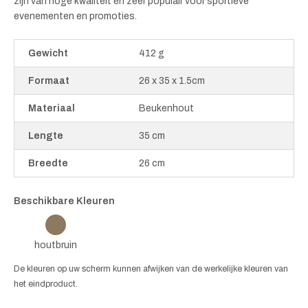
zijn van hoge kwaliteit en zeer populair voor sportieve
evenementen en promoties.
Gewicht
412 g
Formaat
26 x 35 x 1.5cm
Materiaal
Beukenhout
Lengte
35 cm
Breedte
26 cm
Beschikbare Kleuren
houtbruin
De kleuren op uw scherm kunnen afwijken van de werkelijke kleuren van
het eindproduct.